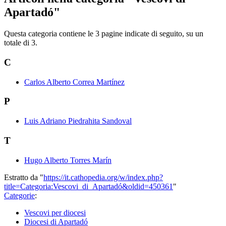
Apartadó"
Questa categoria contiene le 3 pagine indicate di seguito, su un
totale di 3.
C
Carlos Alberto Correa Martínez
P
Luis Adriano Piedrahita Sandoval
T
Hugo Alberto Torres Marín
Estratto da "
https://it.cathopedia.org/w/index.php?
title=Categoria:Vescovi_di_Apartadó&oldid=450361
"
Categorie
:
Vescovi per diocesi
Diocesi di Apartadó