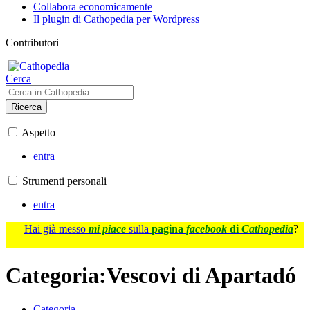
Collabora economicamente
Il plugin di Cathopedia per Wordpress
Contributori
Cerca
Ricerca
Aspetto
entra
Strumenti personali
entra
Hai già messo
mi piace
sulla
pagina
facebook
di
Cathopedia
?
Categoria
:
Vescovi di Apartadó
Categoria