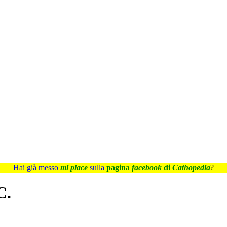
Hai già messo
mi piace
sulla
pagina
facebook
di
Cathopedia
?
C.