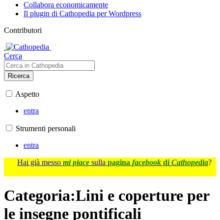
Collabora economicamente
Il plugin di Cathopedia per Wordpress
Contributori
Cerca
Ricerca
Aspetto
entra
Strumenti personali
entra
Hai già messo
mi piace
sulla
pagina
facebook
di
Cathopedia
?
Categoria
:
Lini e coperture per
le insegne pontificali