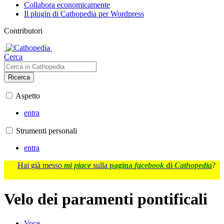
Collabora economicamente
Il plugin di Cathopedia per Wordpress
Contributori
Cerca
Ricerca
Aspetto
entra
Strumenti personali
entra
Hai già messo
mi piace
sulla
pagina
facebook
di
Cathopedia
?
Velo dei paramenti pontificali
Voce