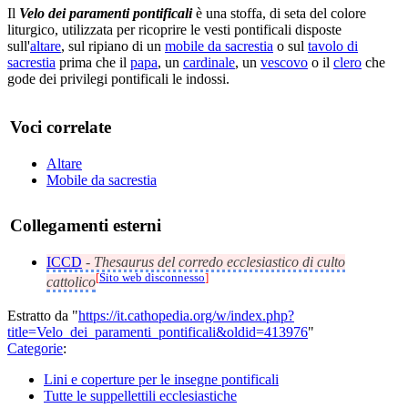
Il
Velo dei paramenti pontificali
è una stoffa, di seta del colore
liturgico, utilizzata per ricoprire le vesti pontificali disposte
sull'
altare
, sul ripiano di un
mobile da sacrestia
o sul
tavolo di
sacrestia
prima che il
papa
, un
cardinale
, un
vescovo
o il
clero
che
gode dei privilegi pontificali le indossi.
Voci correlate
Altare
Mobile da sacrestia
Collegamenti esterni
ICCD
-
Thesaurus del corredo ecclesiastico di culto
[
Sito web disconnesso
]
cattolico
Estratto da "
https://it.cathopedia.org/w/index.php?
title=Velo_dei_paramenti_pontificali&oldid=413976
"
Categorie
:
Lini e coperture per le insegne pontificali
Tutte le suppellettili ecclesiastiche