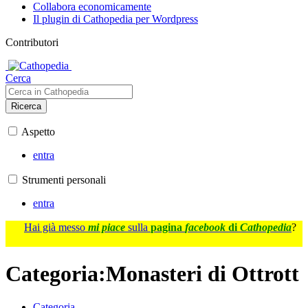
Collabora economicamente
Il plugin di Cathopedia per Wordpress
Contributori
Cerca
Ricerca
Aspetto
entra
Strumenti personali
entra
Hai già messo
mi piace
sulla
pagina
facebook
di
Cathopedia
?
Categoria
:
Monasteri di Ottrott
Categoria