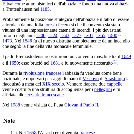
Etival come amministratori dell'abbazia, e fondò una nuova abbazia
a Truttenhausen nel
1185
.
Probabilmente la posizione strategica dell'abbazia e il fatto di essere
attorniata da una folta
foresta
fecero sì che il convento sia stato
vittima di una impressionante catena di incendi. I più devastanti
furono negli anni
1200
,
1224
,
1243
,
1277
,
1301
,
1365
,
1400
e
1473
. Nel
1546
fu di nuovo distrutta completamente da un incendio
che segnò la fine della vita monacale femminile.
I padri Premostratensi ricostruirono un convento maschile tra il
1649
[
1
]
e il
1650
: esso bruciò nel
1681
e fu nuovamente ricostruito
.
Durante la
rivoluzione francese
l'abbazia fu venduta come bene
nazionale, e dopo vari passaggi di mano il
Vescovo
di
Strasburgo
la
riacquistò a metà del
XIX secolo
. Vennero riaperte due
cappelle
;
venne costruita una struttura di accoglienza per i
pellegrini
e fu
affidata alle
terziarie francescane
.
Nel
1988
venne visitata da Papa
Giovanni Paolo II
.
Note
↑
Nel
1658
l'Alsazia era divenuta
francese
.