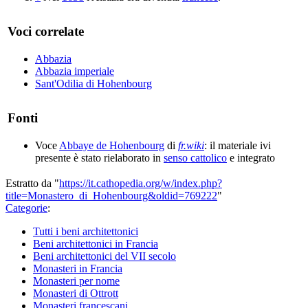
Voci correlate
Abbazia
Abbazia imperiale
Sant'Odilia di Hohenbourg
Fonti
Voce
Abbaye de Hohenbourg
di
fr.wiki
: il materiale ivi
presente è stato rielaborato in
senso cattolico
e integrato
Estratto da "
https://it.cathopedia.org/w/index.php?
title=Monastero_di_Hohenbourg&oldid=769222
"
Categorie
:
Tutti i beni architettonici
Beni architettonici in Francia
Beni architettonici del VII secolo
Monasteri in Francia
Monasteri per nome
Monasteri di Ottrott
Monasteri francescani