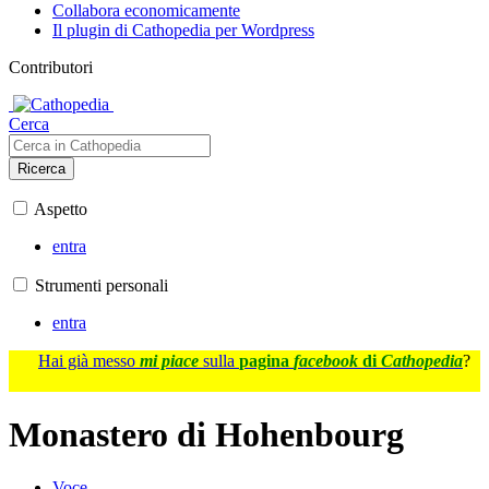
Collabora economicamente
Il plugin di Cathopedia per Wordpress
Contributori
Cerca
Ricerca
Aspetto
entra
Strumenti personali
entra
Hai già messo
mi piace
sulla
pagina
facebook
di
Cathopedia
?
Monastero di Hohenbourg
Voce