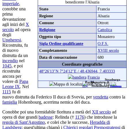
benedicente l'Alsazia
imperiale
,
conobbe una
Stato
Francia
prima
Regione
Alsazia
devastazione
Comune
Ottrott
agli inizi del
X
secolo
ad opera
Religione
Cattolica
degli
Oggetto tipo
Monastero
Ungheresi
.
Sigla Ordine qualificante
O.F.S.
Ricostruita, fu
di nuovo
Completamento
XVIII secolo
distrutta da un
Data di consacrazione
680
incendio
nel
Coordinate geografiche
1045
, e poi
ricostruita
48°26′13″N
7°24′12″E
/
48.436944
,
7.403333
ancora per
Francia
Strasburgo
volere di
Papa
Parigi
Monastero di
Leone IX
. Nel
Hohenbourg
1115
fu di
nuovo distrutta da Federico II duca di Svevia, per
vendetta
contro la
famiglia
Hohenbourg, acerrima nemica del duca.
Conobbe poi una formidabile fioritura a metà del
XII secolo
ad
opera di due grandi
badesse
: Relinda (†
1176
) che introdusse la
regola di Sant'Agostino
, e colei che le successe,
Heradda di
Landsberg
: quest'ultima chiamò i
Chierici regolari
Premostratensi
di