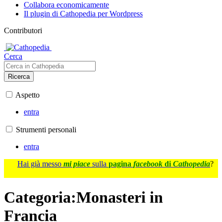
Collabora economicamente
Il plugin di Cathopedia per Wordpress
Contributori
Cerca
Ricerca
Aspetto
entra
Strumenti personali
entra
Hai già messo
mi piace
sulla
pagina
facebook
di
Cathopedia
?
Categoria
:
Monasteri in
Francia