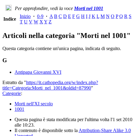
Per approfondire, vedi la voce
Morti nel 1001
Inizio
·
0-9
·
A
B
C
D
E
F
G
H
I
J
K
L
M
N
O
P
Q
R
S
Indice
T
U
V
W
X
Y
Z
Articoli nella categoria "Morti nel 1001"
Questa categoria contiene un'unica pagina, indicata di seguito.
G
Antipapa Giovanni XVI
Estratto da "
https://it.cathopedia.org/w/index.php?
title=Categoria:Morti_nel_1001&oldid=87990
"
Categorie
:
Morti nell'XI secolo
1001
Questa pagina è stata modificata per l'ultima volta l'1 set 2010
alle 10:23.
Il contenuto è disponibile sotto la
Attribution-Share Alike 3.0
Unported
.