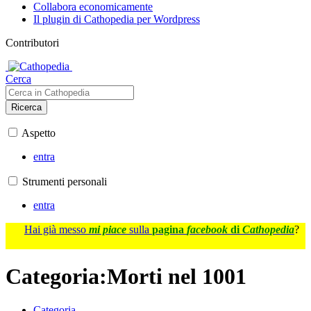
Collabora economicamente
Il plugin di Cathopedia per Wordpress
Contributori
Cerca
Ricerca
Aspetto
entra
Strumenti personali
entra
Hai già messo
mi piace
sulla
pagina
facebook
di
Cathopedia
?
Categoria
:
Morti nel 1001
Categoria