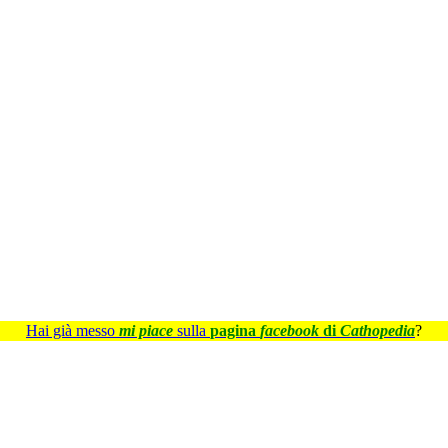
Hai già messo
mi piace
sulla
pagina
facebook
di
Cathopedia
?