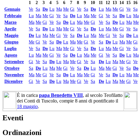
1
2
3
4
5
6
7
8
9
10
11
12
13
14
15
16
Gennaio
Ve
Sa
Do
Lu
Ma
Me
Gi
Ve
Sa
Do
Lu
Ma
Me
Gi
Ve
Sa
Febbraio
Lu
Ma
Me
Gi
Ve
Sa
Do
Lu
Ma
Me
Gi
Ve
Sa
Do
Lu
Ma
Marzo
Ma
Me
Gi
Ve
Sa
Do
Lu
Ma
Me
Gi
Ve
Sa
Do
Lu
Ma
Me
Aprile
Ve
Sa
Do
Lu
Ma
Me
Gi
Ve
Sa
Do
Lu
Ma
Me
Gi
Ve
Sa
Maggio
Do
Lu
Ma
Me
Gi
Ve
Sa
Do
Lu
Ma
Me
Gi
Ve
Sa
Do
Lu
Giugno
Me
Gi
Ve
Sa
Do
Lu
Ma
Me
Gi
Ve
Sa
Do
Lu
Ma
Me
Gi
Luglio
Ve
Sa
Do
Lu
Ma
Me
Gi
Ve
Sa
Do
Lu
Ma
Me
Gi
Ve
Sa
Agosto
Lu
Ma
Me
Gi
Ve
Sa
Do
Lu
Ma
Me
Gi
Ve
Sa
Do
Lu
Ma
Settembre
Gi
Ve
Sa
Do
Lu
Ma
Me
Gi
Ve
Sa
Do
Lu
Ma
Me
Gi
Ve
Ottobre
Sa
Do
Lu
Ma
Me
Gi
Ve
Sa
Do
Lu
Ma
Me
Gi
Ve
Sa
Do
Novembre
Ma
Me
Gi
Ve
Sa
Do
Lu
Ma
Me
Gi
Ve
Sa
Do
Lu
Ma
Me
Dicembre
Gi
Ve
Sa
Do
Lu
Ma
Me
Gi
Ve
Sa
Do
Lu
Ma
Me
Gi
Ve
È in carica
papa Benedetto VIII
, al secolo Teofilatto
dei Conti di Tuscolo, compie 8 anni di pontificato il
18 maggio
.
Eventi
Ordinazioni