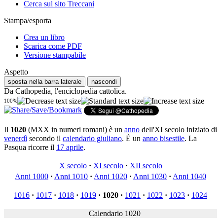
Cerca sul sito Treccani
Stampa/esporta
Crea un libro
Scarica come PDF
Versione stampabile
Aspetto
sposta nella barra laterale
nascondi
Da Cathopedia, l'enciclopedia cattolica.
100%
Il
1020
(MXX in numeri romani) è un
anno
dell'XI secolo iniziato di
venerdì
secondo il
calendario giuliano
. È un
anno bisestile
. La
Pasqua ricorre il
17 aprile
.
X secolo
·
XI secolo
·
XII secolo
Anni 1000
·
Anni 1010
·
Anni 1020
·
Anni 1030
·
Anni 1040
1016
·
1017
·
1018
·
1019
·
1020
·
1021
·
1022
·
1023
·
1024
Calendario 1020