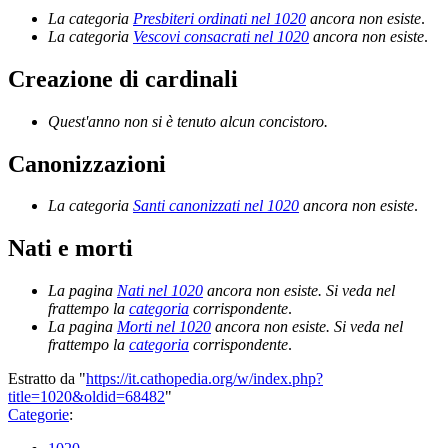
La categoria
Presbiteri ordinati nel 1020
ancora non esiste
.
La categoria
Vescovi consacrati nel 1020
ancora non esiste
.
Creazione di cardinali
Quest'anno non si è tenuto alcun concistoro.
Canonizzazioni
La categoria
Santi canonizzati nel 1020
ancora non esiste
.
Nati e morti
La pagina
Nati nel 1020
ancora non esiste. Si veda nel
frattempo la
categoria
corrispondente
.
La pagina
Morti nel 1020
ancora non esiste. Si veda nel
frattempo la
categoria
corrispondente
.
Estratto da "
https://it.cathopedia.org/w/index.php?
title=1020&oldid=68482
"
Categorie
: