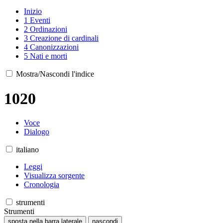
Inizio
1
Eventi
2
Ordinazioni
3
Creazione di cardinali
4
Canonizzazioni
5
Nati e morti
Mostra/Nascondi l'indice
1020
Voce
Dialogo
italiano
Leggi
Visualizza sorgente
Cronologia
strumenti
Strumenti
sposta nella barra laterale
nascondi