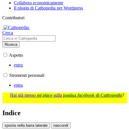
Collabora economicamente
Il plugin di Cathopedia per Wordpress
Contributori
Cerca
Ricerca
Aspetto
entra
Strumenti personali
entra
Hai già messo
mi piace
sulla
pagina
facebook
di
Cathopedia
?
Indice
sposta nella barra laterale
nascondi