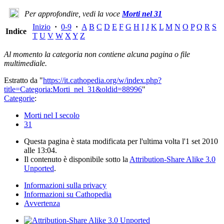
Per approfondire, vedi la voce
Morti nel 31
Inizio
·
0-9
·
A
B
C
D
E
F
G
H
I
J
K
L
M
N
O
P
Q
R
S
Indice
T
U
V
W
X
Y
Z
Al momento la categoria non contiene alcuna pagina o file
multimediale.
Estratto da "
https://it.cathopedia.org/w/index.php?
title=Categoria:Morti_nel_31&oldid=88996
"
Categorie
:
Morti nel I secolo
31
Questa pagina è stata modificata per l'ultima volta l'1 set 2010
alle 13:04.
Il contenuto è disponibile sotto la
Attribution-Share Alike 3.0
Unported
.
Informazioni sulla privacy
Informazioni su Cathopedia
Avvertenza