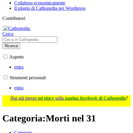
Collabora economicamente
Il plugin di Cathopedia per Wordpress
Contributori
Cerca
Ricerca
Aspetto
entra
Strumenti personali
entra
Hai già messo
mi piace
sulla
pagina
facebook
di
Cathopedia
?
Categoria
:
Morti nel 31
Categoria