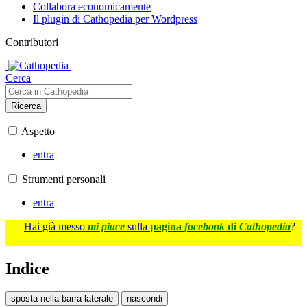
Collabora economicamente
Il plugin di Cathopedia per Wordpress
Contributori
Cerca
Ricerca
Aspetto
entra
Strumenti personali
entra
Hai già messo
mi piace
sulla
pagina
facebook
di
Cathopedia
?
Indice
sposta nella barra laterale
nascondi