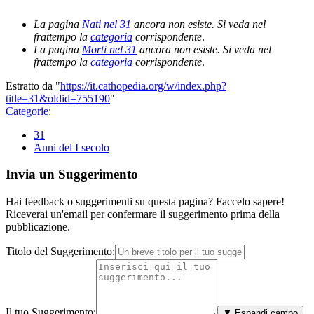
La pagina
Nati nel 31
ancora non esiste. Si veda nel
frattempo la
categoria
corrispondente
.
La pagina
Morti nel 31
ancora non esiste. Si veda nel
frattempo la
categoria
corrispondente
.
Estratto da "
https://it.cathopedia.org/w/index.php?
title=31&oldid=755190
"
Categorie
:
31
Anni del I secolo
Invia un Suggerimento
Hai feedback o suggerimenti su questa pagina? Faccelo sapere!
Riceverai un'email per confermare il suggerimento prima della
pubblicazione.
Titolo del Suggerimento:
Il tuo Suggerimento:
▼ Espandi campo