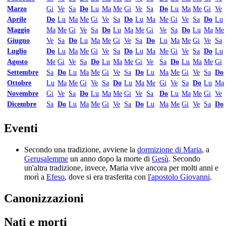
Marzo
Gi
Ve
Sa
Do
Lu
Ma
Me
Gi
Ve
Sa
Do
Lu
Ma
Me
Gi
Ve
Aprile
Do
Lu
Ma
Me
Gi
Ve
Sa
Do
Lu
Ma
Me
Gi
Ve
Sa
Do
Lu
Maggio
Ma
Me
Gi
Ve
Sa
Do
Lu
Ma
Me
Gi
Ve
Sa
Do
Lu
Ma
Me
Giugno
Ve
Sa
Do
Lu
Ma
Me
Gi
Ve
Sa
Do
Lu
Ma
Me
Gi
Ve
Sa
Luglio
Do
Lu
Ma
Me
Gi
Ve
Sa
Do
Lu
Ma
Me
Gi
Ve
Sa
Do
Lu
Agosto
Me
Gi
Ve
Sa
Do
Lu
Ma
Me
Gi
Ve
Sa
Do
Lu
Ma
Me
Gi
Settembre
Sa
Do
Lu
Ma
Me
Gi
Ve
Sa
Do
Lu
Ma
Me
Gi
Ve
Sa
Do
Ottobre
Lu
Ma
Me
Gi
Ve
Sa
Do
Lu
Ma
Me
Gi
Ve
Sa
Do
Lu
Ma
Novembre
Gi
Ve
Sa
Do
Lu
Ma
Me
Gi
Ve
Sa
Do
Lu
Ma
Me
Gi
Ve
Dicembre
Sa
Do
Lu
Ma
Me
Gi
Ve
Sa
Do
Lu
Ma
Me
Gi
Ve
Sa
Do
Eventi
Secondo una tradizione, avviene la
dormizione di Maria
, a
Gerusalemme
un anno dopo la morte di
Gesù
. Secondo
un'altra tradizione, invece, Maria vive ancora per molti anni e
morì a
Efeso
, dove si era trasferita con
l'apostolo Giovanni
.
Canonizzazioni
Nati e morti