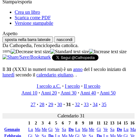
Stampa/esporta
Crea un libro
Scarica come PDF
Versione stampabile
Aspetto
sposta nella barra laterale
nascondi
Da Cathopedia, l'enciclopedia cattolica.
100%
Il
31
(XXXI in numeri romani) è un
anno
del I secolo iniziato di
lunedì
secondo il
calendario giuliano
. .
I secolo a.C.
·
I secolo
·
II secolo
Anni 10
·
Anni 20
·
Anni 30
·
Anni 40
·
Anni 50
27
·
28
·
29
·
30
·
31
·
32
·
33
·
34
·
35
Calendario 31
1
2
3
4
5
6
7
8
9
10
11
12
13
14
15
16
Gennaio
Lu
Ma
Me
Gi
Ve
Sa
Do
Lu
Ma
Me
Gi
Ve
Sa
Do
Lu
Ma
Febbraio
Gi
Ve
Sa
Do
Lu
Ma
Me
Gi
Ve
Sa
Do
Lu
Ma
Me
Gi
Ve