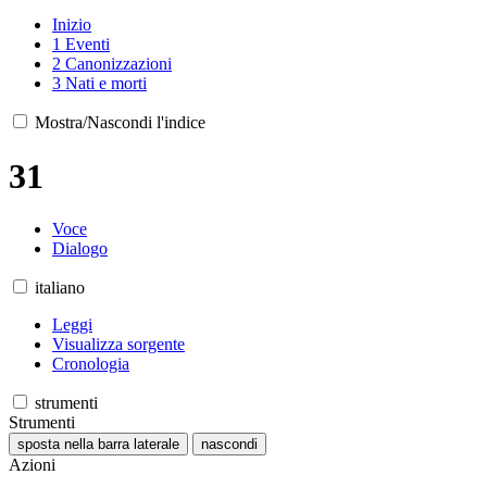
Inizio
1
Eventi
2
Canonizzazioni
3
Nati e morti
Mostra/Nascondi l'indice
31
Voce
Dialogo
italiano
Leggi
Visualizza sorgente
Cronologia
strumenti
Strumenti
sposta nella barra laterale
nascondi
Azioni