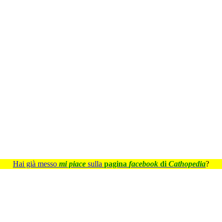
Hai già messo
mi piace
sulla
pagina
facebook
di
Cathopedia
?