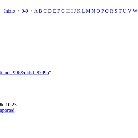
ce
Inizio
·
0-9
·
A
B
C
D
E
F
G
H
I
J
K
L
M
N
O
P
Q
R
S
T
U
V
W
Morti_nel_996&oldid=87995
"
lle 10:23.
Unported
.