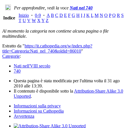
Per approfondire, vedi la voce
Nati nel 740
Inizio
·
0-9
·
A
B
C
D
E
F
G
H
I
J
K
L
M
N
O
P
Q
R
S
Indice
T
U
V
W
X
Y
Z
Al momento la categoria non contiene alcuna pagina o file
multimediale.
Estratto da "
https://it.cathopedia.org/w/index.php?
title=Categoria:Nati_nel_740&oldid=86010
"
Categorie
:
Nati nell'VIII secolo
740
Questa pagina è stata modificata per l'ultima volta il 31 ago
2010 alle 13:39.
Il contenuto è disponibile sotto la
Attribution-Share Alike 3.0
Unported
.
Informazioni sulla privacy
Informazioni su Cathopedia
Avvertenza