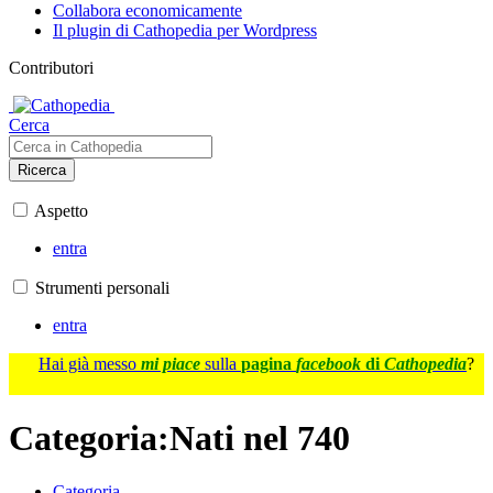
Collabora economicamente
Il plugin di Cathopedia per Wordpress
Contributori
Cerca
Ricerca
Aspetto
entra
Strumenti personali
entra
Hai già messo
mi piace
sulla
pagina
facebook
di
Cathopedia
?
Categoria
:
Nati nel 740
Categoria