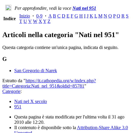
Per approfondire, vedi la voce
Nati nel 951
Inizio
·
0-9
·
A
B
C
D
E
F
G
H
I
J
K
L
M
N
O
P
Q
R
S
Indice
T
U
V
W
X
Y
Z
Articoli nella categoria "Nati nel 951"
Questa categoria contiene un'unica pagina, indicata di seguito.
G
San Gregorio di Narek
Estratto da "
https://it.cathopedia.org/w/index.php?
title=Categoria:Nati_nel_951&oldid=85781
"
Categorie
:
Nati nel X secolo
951
Questa pagina è stata modificata per l'ultima volta il 31 ago
2010 alle 12:20.
Il contenuto è disponibile sotto la
Attribution-Share Alike 3.0
Unported
.