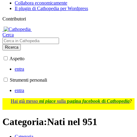
Collabora economicamente
Il plugin di Cathopedia per Wordpress
Contributori
Cerca
Ricerca
Aspetto
entra
Strumenti personali
entra
Hai già messo
mi piace
sulla
pagina
facebook
di
Cathopedia
?
Categoria
:
Nati nel 951
Categoria