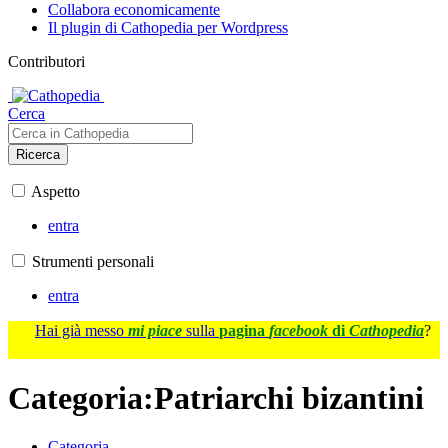
Collabora economicamente
Il plugin di Cathopedia per Wordpress
Contributori
Cerca
Ricerca
Aspetto
entra
Strumenti personali
entra
Hai già messo
mi piace
sulla
pagina
facebook
di
Cathopedia
?
Categoria
:
Patriarchi bizantini
Categoria