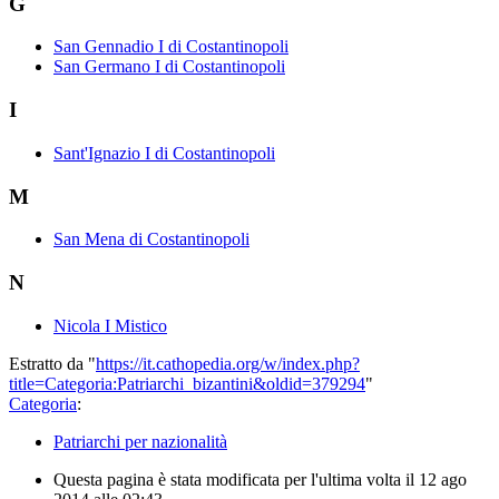
G
San Gennadio I di Costantinopoli
San Germano I di Costantinopoli
I
Sant'Ignazio I di Costantinopoli
M
San Mena di Costantinopoli
N
Nicola I Mistico
Estratto da "
https://it.cathopedia.org/w/index.php?
title=Categoria:Patriarchi_bizantini&oldid=379294
"
Categoria
:
Patriarchi per nazionalità
Questa pagina è stata modificata per l'ultima volta il 12 ago