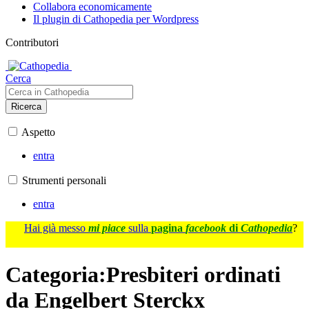
Collabora economicamente
Il plugin di Cathopedia per Wordpress
Contributori
Cerca
Ricerca
Aspetto
entra
Strumenti personali
entra
Hai già messo
mi piace
sulla
pagina
facebook
di
Cathopedia
?
Categoria
:
Presbiteri ordinati
da Engelbert Sterckx