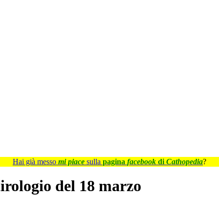
Hai già messo
mi piace
sulla
pagina
facebook
di
Cathopedia
?
tirologio del 18 marzo