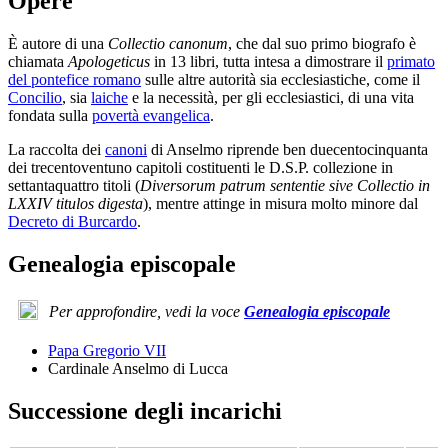
Opere
È autore di una
Collectio canonum
, che dal suo primo biografo è
chiamata
Apologeticus
in 13 libri, tutta intesa a dimostrare il
primato
del pontefice romano
sulle altre autorità sia ecclesiastiche, come il
Concilio
, sia
laiche
e la necessità, per gli ecclesiastici, di una vita
fondata sulla
povertà evangelica
.
La raccolta dei
canoni
di Anselmo riprende ben duecentocinquanta
dei trecentoventuno capitoli costituenti le D.S.P. collezione in
settantaquattro titoli (
Diversorum patrum sententie sive Collectio in
LXXIV titulos digesta
), mentre attinge in misura molto minore dal
Decreto di Burcardo
.
Genealogia episcopale
Per approfondire, vedi la voce
Genealogia episcopale
Papa Gregorio VII
Cardinale Anselmo di Lucca
Successione degli incarichi