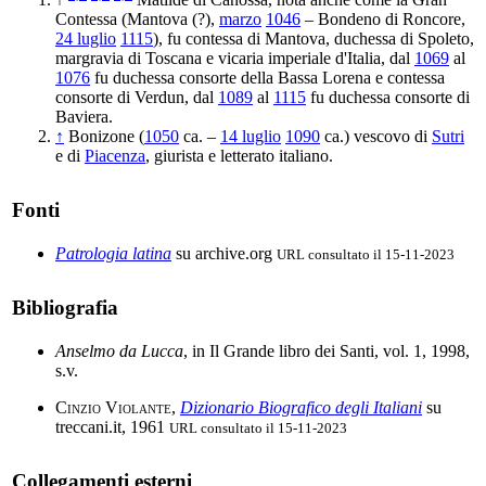
Contessa (Mantova (?),
marzo
1046
– Bondeno di Roncore,
24 luglio
1115
), fu contessa di Mantova, duchessa di Spoleto,
margravia di Toscana e vicaria imperiale d'Italia, dal
1069
al
1076
fu duchessa consorte della Bassa Lorena e contessa
consorte di Verdun, dal
1089
al
1115
fu duchessa consorte di
Baviera.
↑
Bonizone (
1050
ca. –
14 luglio
1090
ca.) vescovo di
Sutri
e di
Piacenza
, giurista e letterato italiano.
Fonti
Patrologia latina
su archive.org
URL consultato il 15-11-2023
Bibliografia
Anselmo da Lucca
, in Il Grande libro dei Santi, vol. 1, 1998,
s.v.
Cinzio Violante
,
Dizionario Biografico degli Italiani
su
treccani.it, 1961
URL consultato il 15-11-2023
Collegamenti esterni