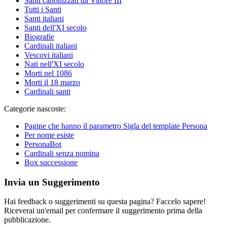
Santi canonizzati da Vittore III
Tutti i Santi
Santi italiani
Santi dell'XI secolo
Biografie
Cardinali italiani
Vescovi italiani
Nati nell'XI secolo
Morti nel 1086
Morti il 18 marzo
Cardinali santi
Categorie nascoste:
Pagine che hanno il parametro Sigla del template Persona
Per nome esiste
PersonaBot
Cardinali senza nomina
Box successione
Invia un Suggerimento
Hai feedback o suggerimenti su questa pagina? Faccelo sapere!
Riceverai un'email per confermare il suggerimento prima della
pubblicazione.