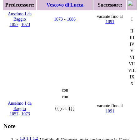
Predecessore:
Vescovo di Lucca
Successore:
Anselmo I da
vacante fino al
Baggio
1073
-
1086
I
1091
1057
-
1073
II
III
IV
V
VI
VII
VIII
IX
X
con
con
Anselmo I da
vacante fino al
Baggio
{{{data}}}
1091
1057
-
1073
Note
1,0
1,1
1,2
↑
Matilde di Canossa, nota anche come la Gran