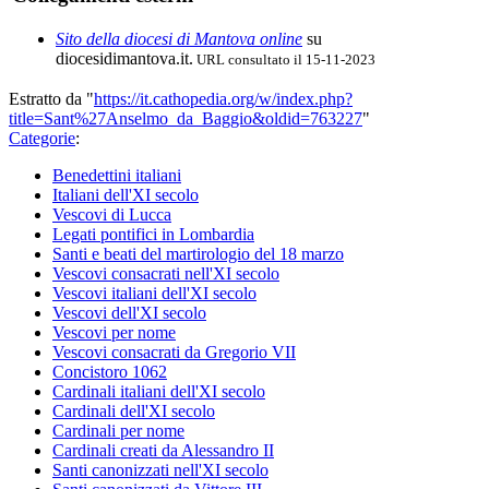
Sito della diocesi di Mantova online
su
diocesidimantova.it.
URL consultato il 15-11-2023
Estratto da "
https://it.cathopedia.org/w/index.php?
title=Sant%27Anselmo_da_Baggio&oldid=763227
"
Categorie
:
Benedettini italiani
Italiani dell'XI secolo
Vescovi di Lucca
Legati pontifici in Lombardia
Santi e beati del martirologio del 18 marzo
Vescovi consacrati nell'XI secolo
Vescovi italiani dell'XI secolo
Vescovi dell'XI secolo
Vescovi per nome
Vescovi consacrati da Gregorio VII
Concistoro 1062
Cardinali italiani dell'XI secolo
Cardinali dell'XI secolo
Cardinali per nome
Cardinali creati da Alessandro II
Santi canonizzati nell'XI secolo