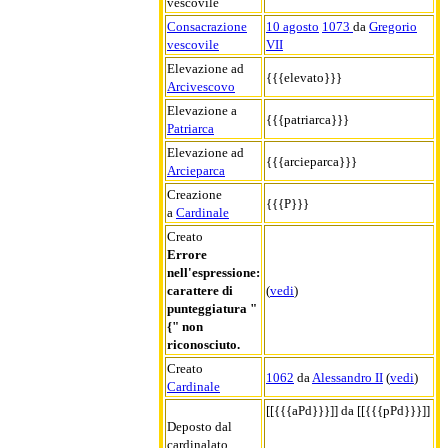
vescovile
Consacrazione
10 agosto
1073
da
Gregorio
vescovile
VII
Elevazione ad
{{{elevato}}}
Arcivescovo
Elevazione a
{{{patriarca}}}
Patriarca
Elevazione ad
{{{arcieparca}}}
Arcieparca
Creazione
{{{P}}}
a
Cardinale
Creato
Errore
nell'espressione:
carattere di
(
vedi
)
punteggiatura "
{" non
riconosciuto.
Creato
1062
da
Alessandro II
(
vedi
)
Cardinale
[[{{{aPd}}}]] da [[{{{pPd}}}]]
Deposto dal
cardinalato