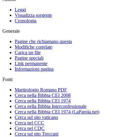
Leggi
Visualizza sorgente
Cronologia
Generale
Pagine che richiamano questa
Modifiche correlate
Carica un file
Pagine speciali
Link permanente
Informazioni pagina
Fonti
Martirologio Romano PDF
Cerca nella Bibbia CEI 2008
Cerca nella Bibbia CEI 1974
Cerca nella Bibbia Interconfessionale
Cerca nella Bibbia CEI 1974 (LaParola.net)
Cerca sul sito vaticano
Cerca nel CCC
Cerca nel CDC
Cerca sul sito Treccani