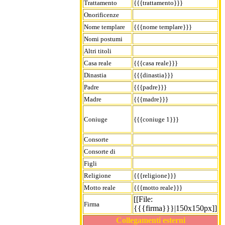
Trattamento
{{{trattamento}}}
Onorificenze
Nome templare
{{{nome templare}}}
Nomi postumi
Altri titoli
Casa reale
{{{casa reale}}}
Dinastia
{{{dinastia}}}
Padre
{{{padre}}}
Madre
{{{madre}}}
Coniuge
{{{coniuge 1}}}
Consorte
Consorte di
Figli
Religione
{{{religione}}}
Motto reale
{{{motto reale}}}
[[File:
Firma
{{{firma}}}|150x150px]]
Collegamenti esterni