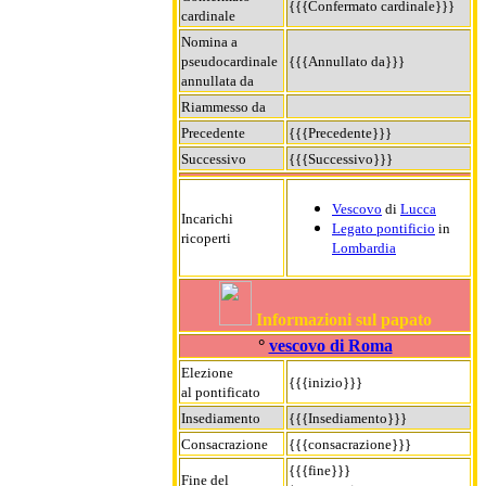
{{{Confermato cardinale}}}
cardinale
Nomina a
pseudocardinale
{{{Annullato da}}}
annullata da
Riammesso da
Precedente
{{{Precedente}}}
Successivo
{{{Successivo}}}
Vescovo
di
Lucca
Incarichi
Legato pontificio
in
ricoperti
Lombardia
Informazioni sul papato
°
vescovo di Roma
Elezione
{{{inizio}}}
al pontificato
Insediamento
{{{Insediamento}}}
Consacrazione
{{{consacrazione}}}
{{{fine}}}
Fine del