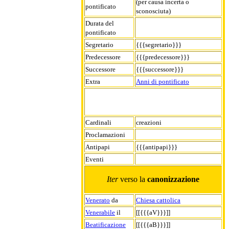
(per causa incerta o
pontificato
sconosciuta)
Durata del
pontificato
Segretario
{{{segretario}}}
Predecessore
{{{predecessore}}}
Successore
{{{successore}}}
Extra
Anni di pontificato
Cardinali
creazioni
Proclamazioni
Antipapi
{{{antipapi}}}
Eventi
Iter
verso la
canonizzazione
Venerato
da
Chiesa cattolica
Venerabile
il
[[{{{aV}}}]]
Beatificazione
[[{{{aB}}}]]