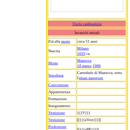
Titolo cardinalizio
Incarichi attuali
Età alla
morte
circa 51 anni
Milano
Nascita
1035
ca.
Mantova
Morte
18 marzo
1086
Cattedrale di Mantova, sotto
Sepoltura
l'
altare maggiore
Conversione
Appartenenza
Formazione
Insegnamento
Vestizione
{{{V}}}
Vestizione
[[{{{aVest}}}]]
Professione
[[{{{aPR}}}]]