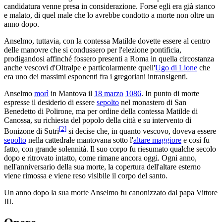
candidatura venne presa in considerazione. Forse egli era già stanco
e malato, di quel male che lo avrebbe condotto a morte non oltre un
anno dopo.
Anselmo, tuttavia, con la contessa Matilde dovette essere al centro
delle manovre che si condussero per l'elezione pontificia,
prodigandosi affinché fossero presenti a Roma in quella circostanza
anche vescovi d'Oltralpe e particolarmente quell'
Ugo di Lione
che
era uno dei massimi esponenti fra i gregoriani intransigenti.
Anselmo
morì
in Mantova il
18 marzo
1086
. In punto di morte
espresse il desiderio di essere
sepolto
nel monastero di San
Benedetto di Polirone, ma per ordine della contessa Matilde di
Canossa, su richiesta del popolo della città e su intervento di
[
2
]
Bonizone di Sutri
si decise che, in quanto vescovo, doveva essere
sepolto
nella cattedrale mantovana sotto l'
altare maggiore
e così fu
fatto, con grande solennità. Il suo corpo fu riesumato qualche secolo
dopo e ritrovato intatto, come rimane ancora oggi. Ogni anno,
nell'anniversario della sua morte, la copertura dell'altare esterno
viene rimossa e viene reso visibile il corpo del santo.
Un anno dopo la sua morte Anselmo fu canonizzato dal papa Vittore
III.