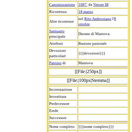
Canonizzazione
1087
, da
Vittore III
Ricorrenza
18 marzo
nel
Rito Ambrosiano
l'
8
Altre ricorrenze
ottobre
Santuario
Duomo di Mantova
principale
Attributi
Bastone pastorale
Devozioni
{{{devozioni}}}
particolari
Patrono
di
Mantova
[[File:|250px]]
[[File:|100px|Stemma]]
Incoronazione
Investitura
Predecessore
Erede
Successore
Nome completo
{{{nome completo}}}