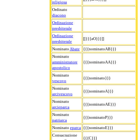
religiosa
Ordinato
diacono
Ordinazione
presbiterale
Ordinazione
[[{{{aO}}}]]
presbiterale
Nominato
Abate
{{{nominatoAB}}}
Nominato
amministratore
{{{nominatoAA}}}
apostolico
Nominato
{{{nominato}}}
vescovo
Nominato
{{{nominatoA}}}
arcivescovo
Nominato
{{{nominatoAE}}}
arcieparca
Nominato
{{{nominatoP}}}
patriarca
Nominato
eparca
{{{nominatoE}}}
Consacrazione
{{{C}}}