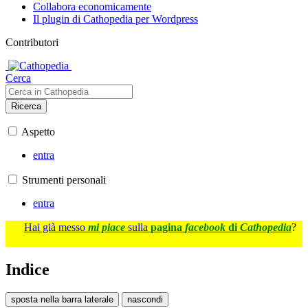
Collabora economicamente
Il plugin di Cathopedia per Wordpress
Contributori
Cerca
Ricerca
Aspetto
entra
Strumenti personali
entra
Hai già messo
mi piace
sulla
pagina
facebook
di
Cathopedia
?
Indice
sposta nella barra laterale
nascondi