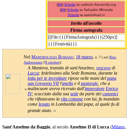
(
)
Scheda
su
catholic-hierarchy.org
EN
(
)
Scheda
su
Salvador Miranda
EN
Scheda
su
santiebeati.it
Invito all'ascolto
Firma autografa
[[File:{{{FirmaAutografa}}}|250px]]
{{{Festività}}}
Nel
Martirologio Romano
,
18 marzo
,
n. 7
( nel
Rito
:
Ambrosiano
l'
8 ottobre
)
A Mantova, transito di sant'Anselmo,
vescovo
di
Lucca
: fedelissimo alla Sede Romana, durante la
lotta per le investiture
ripose nelle mani del
papa
san Gregorio VII
l'
anello
e il
pastorale
, che a
malincuore aveva ricevuto dall'
imperatore
Enrico
«
IV
; scacciato dalla sua
sede
da parte dei
canonici
che rifiutavano la
vita comune
con lui, fu mandato
come
legato
in Lombardia dal papa, al quale fu di
»
grande aiuto.
Sant'Anselmo da Baggio
, al secolo
Anselmo II di Lucca
(
Milano
,