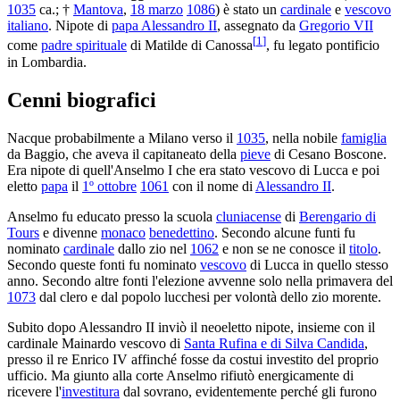
1035
ca.; †
Mantova
,
18 marzo
1086
) è stato un
cardinale
e
vescovo
italiano
. Nipote di
papa Alessandro II
, assegnato da
Gregorio VII
[
1
]
come
padre spirituale
di Matilde di Canossa
, fu legato pontificio
in Lombardia.
Cenni biografici
Nacque probabilmente a Milano verso il
1035
, nella nobile
famiglia
da Baggio, che aveva il capitaneato della
pieve
di Cesano Boscone.
Era nipote di quell'Anselmo I che era stato vescovo di Lucca e poi
eletto
papa
il
1º ottobre
1061
con il nome di
Alessandro II
.
Anselmo fu educato presso la scuola
cluniacense
di
Berengario di
Tours
e divenne
monaco
benedettino
. Secondo alcune funti fu
nominato
cardinale
dallo zio nel
1062
e non se ne conosce il
titolo
.
Secondo queste fonti fu nominato
vescovo
di Lucca in quello stesso
anno. Secondo altre fonti l'elezione avvenne solo nella primavera del
1073
dal clero e dal popolo lucchesi per volontà dello zio morente.
Subito dopo Alessandro II inviò il neoeletto nipote, insieme con il
cardinale Mainardo vescovo di
Santa Rufina e di Silva Candida
,
presso il re Enrico IV affinché fosse da costui investito del proprio
ufficio. Ma giunto alla corte Anselmo rifiutò energicamente di
ricevere l'
investitura
dal sovrano, evidentemente perché gli furono