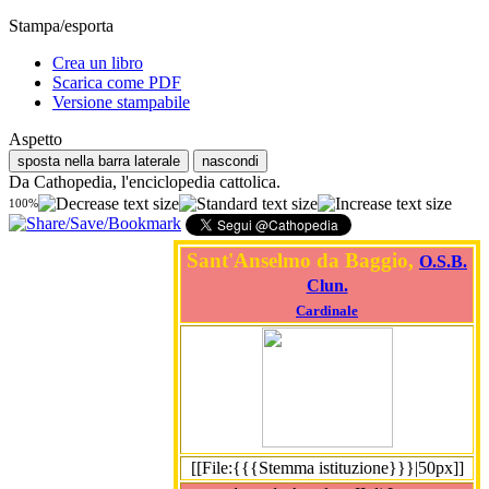
Stampa/esporta
Crea un libro
Scarica come PDF
Versione stampabile
Aspetto
sposta nella barra laterale
nascondi
Da Cathopedia, l'enciclopedia cattolica.
100%
Sant'Anselmo da Baggio,
O.S.B.
Clun.
Cardinale
[[File:{{{Stemma istituzione}}}|50px]]