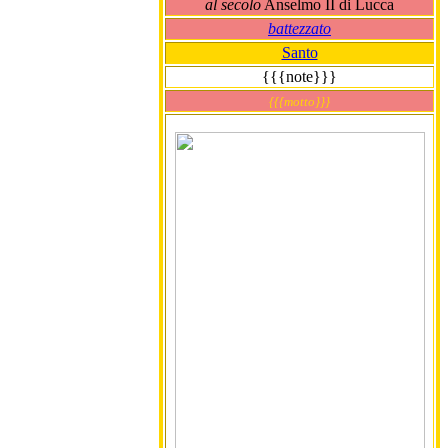
al secolo
Anselmo II di Lucca
battezzato
Santo
{{{note}}}
{{{motto}}}