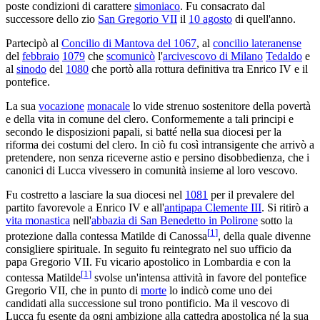
poste condizioni di carattere
simoniaco
. Fu consacrato dal
successore dello zio
San Gregorio VII
il
10 agosto
di quell'anno.
Partecipò al
Concilio di Mantova del 1067
, al
concilio lateranense
del
febbraio
1079
che
scomunicò
l'
arcivescovo di Milano
Tedaldo
e
al
sinodo
del
1080
che portò alla rottura definitiva tra Enrico IV e il
pontefice.
La sua
vocazione
monacale
lo vide strenuo sostenitore della povertà
e della vita in comune del clero. Conformemente a tali principi e
secondo le disposizioni papali, si batté nella sua diocesi per la
riforma dei costumi del clero. In ciò fu così intransigente che arrivò a
pretendere, non senza riceverne astio e persino disobbedienza, che i
canonici di Lucca vivessero in comunità insieme al loro vescovo.
Fu costretto a lasciare la sua diocesi nel
1081
per il prevalere del
partito favorevole a Enrico IV e all'
antipapa Clemente III
. Si ritirò a
vita monastica
nell'
abbazia di San Benedetto in Polirone
sotto la
[
1
]
protezione dalla contessa Matilde di Canossa
, della quale divenne
consigliere spirituale. In seguito fu reintegrato nel suo ufficio da
papa Gregorio VII. Fu vicario apostolico in Lombardia e con la
[
1
]
contessa Matilde
svolse un'intensa attività in favore del pontefice
Gregorio VII, che in punto di
morte
lo indicò come uno dei
candidati alla successione sul trono pontificio. Ma il vescovo di
Lucca fu esente da ogni ambizione alla cattedra apostolica né la sua