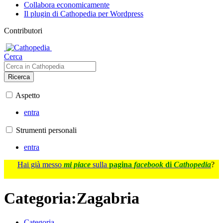
Collabora economicamente
Il plugin di Cathopedia per Wordpress
Contributori
Cerca
Ricerca
Aspetto
entra
Strumenti personali
entra
Hai già messo
mi piace
sulla
pagina
facebook
di
Cathopedia
?
Categoria
:
Zagabria
Categoria