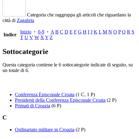
Categoria che raggruppa gli articoli che riguardano la
città di
Zagabria
Inizio
·
0-9
·
A
B
C
D
E
F
G
H
I
J
K
L
M
N
O
P
Q
R
S
Indice
T
U
V
W
X
Y
Z
Sottocategorie
Questa categoria contiene le 6 sottocategorie indicate di seguito, su
un totale di 6.
Conferenza Episcopale Croata
(1 C, 1 P)
Presidenti della Conferenza Episcopale Croata
(2 P)
Primati di Croazia
(6 P)
C
Ordinariato militare in Croazia
(2 P)