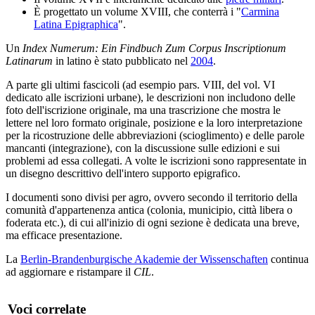
È progettato un volume XVIII, che conterrà i "
Carmina
Latina Epigraphica
".
Un
Index Numerum: Ein Findbuch Zum Corpus Inscriptionum
Latinarum
in latino è stato pubblicato nel
2004
.
A parte gli ultimi fascicoli (ad esempio pars. VIII, del vol. VI
dedicato alle iscrizioni urbane), le descrizioni non includono delle
foto dell'iscrizione originale, ma una trascrizione che mostra le
lettere nel loro formato originale, posizione e la loro interpretazione
per la ricostruzione delle abbreviazioni (scioglimento) e delle parole
mancanti (integrazione), con la discussione sulle edizioni e sui
problemi ad essa collegati. A volte le iscrizioni sono rappresentate in
un disegno descrittivo dell'intero supporto epigrafico.
I documenti sono divisi per agro, ovvero secondo il territorio della
comunità d'appartenenza antica (colonia, municipio, città libera o
foderata etc.), di cui all'inizio di ogni sezione è dedicata una breve,
ma efficace presentazione.
La
Berlin-Brandenburgische Akademie der Wissenschaften
continua
ad aggiornare e ristampare il
CIL
.
Voci correlate