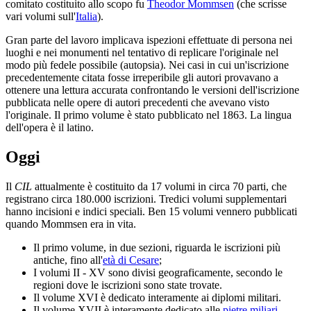
comitato costituito allo scopo fu
Theodor Mommsen
(che scrisse
vari volumi sull'
Italia
).
Gran parte del lavoro implicava ispezioni effettuate di persona nei
luoghi e nei monumenti nel tentativo di replicare l'originale nel
modo più fedele possibile (autopsia). Nei casi in cui un'iscrizione
precedentemente citata fosse irreperibile gli autori provavano a
ottenere una lettura accurata confrontando le versioni dell'iscrizione
pubblicata nelle opere di autori precedenti che avevano visto
l'originale. Il primo volume è stato pubblicato nel 1863. La lingua
dell'opera è il latino.
Oggi
Il
CIL
attualmente è costituito da 17 volumi in circa 70 parti, che
registrano circa 180.000 iscrizioni. Tredici volumi supplementari
hanno incisioni e indici speciali. Ben 15 volumi vennero pubblicati
quando Mommsen era in vita.
Il primo volume, in due sezioni, riguarda le iscrizioni più
antiche, fino all'
età di Cesare
;
I volumi II - XV sono divisi geograficamente, secondo le
regioni dove le iscrizioni sono state trovate.
Il volume XVI è dedicato interamente ai diplomi militari.
Il volume XVII è interamente dedicato alle
pietre miliari
.