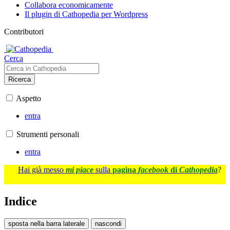
Collabora economicamente
Il plugin di Cathopedia per Wordpress
Contributori
Cerca
Ricerca
Aspetto
entra
Strumenti personali
entra
Hai già messo
mi piace
sulla
pagina
facebook
di
Cathopedia
?
Indice
sposta nella barra laterale
nascondi