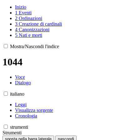
Inizio
1
Eventi
2
Ordinazioni
3
Creazione di cardinali
4
Canonizzazioni
5
Nati e morti
Mostra/Nascondi l'indice
1044
Voce
Dialogo
italiano
Leggi
Visualizza sorgente
Cronologia
strumenti
Strumenti
sposta nella barra laterale
nascondi