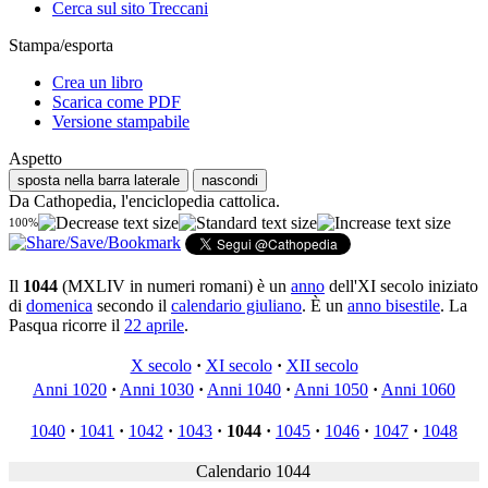
Cerca sul sito Treccani
Stampa/esporta
Crea un libro
Scarica come PDF
Versione stampabile
Aspetto
sposta nella barra laterale
nascondi
Da Cathopedia, l'enciclopedia cattolica.
100%
Il
1044
(MXLIV in numeri romani) è un
anno
dell'XI secolo iniziato
di
domenica
secondo il
calendario giuliano
. È un
anno bisestile
. La
Pasqua ricorre il
22 aprile
.
X secolo
·
XI secolo
·
XII secolo
Anni 1020
·
Anni 1030
·
Anni 1040
·
Anni 1050
·
Anni 1060
1040
·
1041
·
1042
·
1043
·
1044
·
1045
·
1046
·
1047
·
1048
Calendario 1044