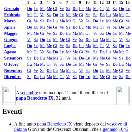
1
2
3
4
5
6
7
8
9
10
11
12
13
14
15
16
Gennaio
Do
Lu
Ma
Me
Gi
Ve
Sa
Do
Lu
Ma
Me
Gi
Ve
Sa
Do
Lu
Febbraio
Me
Gi
Ve
Sa
Do
Lu
Ma
Me
Gi
Ve
Sa
Do
Lu
Ma
Me
Gi
Marzo
Gi
Ve
Sa
Do
Lu
Ma
Me
Gi
Ve
Sa
Do
Lu
Ma
Me
Gi
Ve
Aprile
Do
Lu
Ma
Me
Gi
Ve
Sa
Do
Lu
Ma
Me
Gi
Ve
Sa
Do
Lu
Maggio
Ma
Me
Gi
Ve
Sa
Do
Lu
Ma
Me
Gi
Ve
Sa
Do
Lu
Ma
Me
Giugno
Ve
Sa
Do
Lu
Ma
Me
Gi
Ve
Sa
Do
Lu
Ma
Me
Gi
Ve
Sa
Luglio
Do
Lu
Ma
Me
Gi
Ve
Sa
Do
Lu
Ma
Me
Gi
Ve
Sa
Do
Lu
Agosto
Me
Gi
Ve
Sa
Do
Lu
Ma
Me
Gi
Ve
Sa
Do
Lu
Ma
Me
Gi
Settembre
Sa
Do
Lu
Ma
Me
Gi
Ve
Sa
Do
Lu
Ma
Me
Gi
Ve
Sa
Do
Ottobre
Lu
Ma
Me
Gi
Ve
Sa
Do
Lu
Ma
Me
Gi
Ve
Sa
Do
Lu
Ma
Novembre
Gi
Ve
Sa
Do
Lu
Ma
Me
Gi
Ve
Sa
Do
Lu
Ma
Me
Gi
Ve
Dicembre
Sa
Do
Lu
Ma
Me
Gi
Ve
Sa
Do
Lu
Ma
Me
Gi
Ve
Sa
Do
A
settembre
termina dopo 12 anni il pontificato di
papa Benedetto IX
, 32 anni.
Eventi
A fine anno
papa Benedetto IX
viene deposto dal
vescovo di
Sabina
Giovanni de' Crescenzi Ottaviani, che a
gennaio
1045