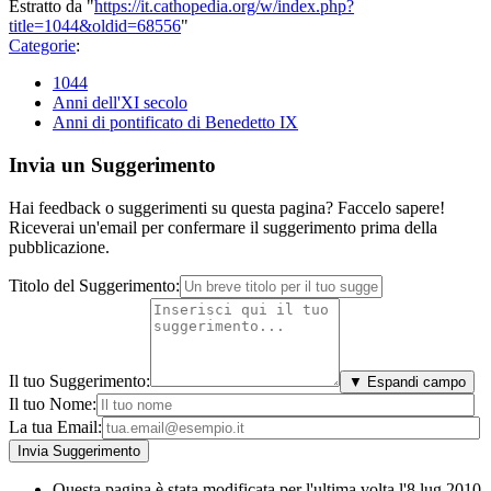
Estratto da "
https://it.cathopedia.org/w/index.php?
title=1044&oldid=68556
"
Categorie
:
1044
Anni dell'XI secolo
Anni di pontificato di Benedetto IX
Invia un Suggerimento
Hai feedback o suggerimenti su questa pagina? Faccelo sapere!
Riceverai un'email per confermare il suggerimento prima della
pubblicazione.
Titolo del Suggerimento:
Il tuo Suggerimento:
▼ Espandi campo
Il tuo Nome:
La tua Email:
Questa pagina è stata modificata per l'ultima volta l'8 lug 2010