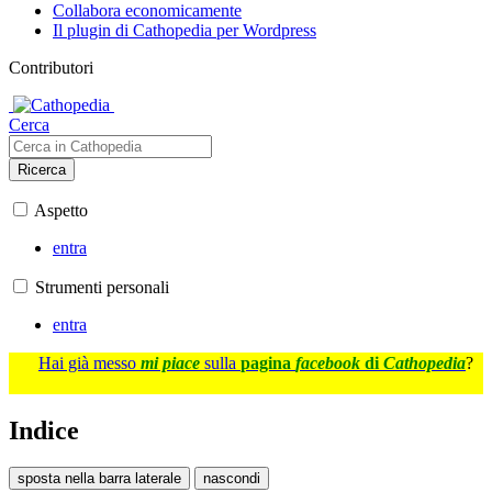
Collabora economicamente
Il plugin di Cathopedia per Wordpress
Contributori
Cerca
Ricerca
Aspetto
entra
Strumenti personali
entra
Hai già messo
mi piace
sulla
pagina
facebook
di
Cathopedia
?
Indice
sposta nella barra laterale
nascondi