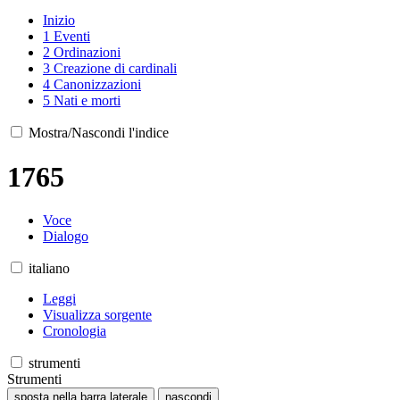
Inizio
1
Eventi
2
Ordinazioni
3
Creazione di cardinali
4
Canonizzazioni
5
Nati e morti
Mostra/Nascondi l'indice
1765
Voce
Dialogo
italiano
Leggi
Visualizza sorgente
Cronologia
strumenti
Strumenti
sposta nella barra laterale
nascondi