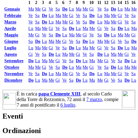
1
2
3
4
5
6
7
8
9
10
11
12
13
14
15
16
Gennaio
Ma
Me
Gi
Ve
Sa
Do
Lu
Ma
Me
Gi
Ve
Sa
Do
Lu
Ma
Me
Febbraio
Ve
Sa
Do
Lu
Ma
Me
Gi
Ve
Sa
Do
Lu
Ma
Me
Gi
Ve
Sa
Marzo
Ve
Sa
Do
Lu
Ma
Me
Gi
Ve
Sa
Do
Lu
Ma
Me
Gi
Ve
Sa
Aprile
Lu
Ma
Me
Gi
Ve
Sa
Do
Lu
Ma
Me
Gi
Ve
Sa
Do
Lu
Ma
Maggio
Me
Gi
Ve
Sa
Do
Lu
Ma
Me
Gi
Ve
Sa
Do
Lu
Ma
Me
Gi
Giugno
Sa
Do
Lu
Ma
Me
Gi
Ve
Sa
Do
Lu
Ma
Me
Gi
Ve
Sa
Do
Luglio
Lu
Ma
Me
Gi
Ve
Sa
Do
Lu
Ma
Me
Gi
Ve
Sa
Do
Lu
Ma
Agosto
Gi
Ve
Sa
Do
Lu
Ma
Me
Gi
Ve
Sa
Do
Lu
Ma
Me
Gi
Ve
Settembre
Do
Lu
Ma
Me
Gi
Ve
Sa
Do
Lu
Ma
Me
Gi
Ve
Sa
Do
Lu
Ottobre
Ma
Me
Gi
Ve
Sa
Do
Lu
Ma
Me
Gi
Ve
Sa
Do
Lu
Ma
Me
Novembre
Ve
Sa
Do
Lu
Ma
Me
Gi
Ve
Sa
Do
Lu
Ma
Me
Gi
Ve
Sa
Dicembre
Do
Lu
Ma
Me
Gi
Ve
Sa
Do
Lu
Ma
Me
Gi
Ve
Sa
Do
Lu
È in carica
papa Clemente XIII
, al secolo Carlo
della Torre di Rezzonico, 72 anni il
7 marzo
, compie
7 anni di pontificato il
6 luglio
.
Eventi
Ordinazioni