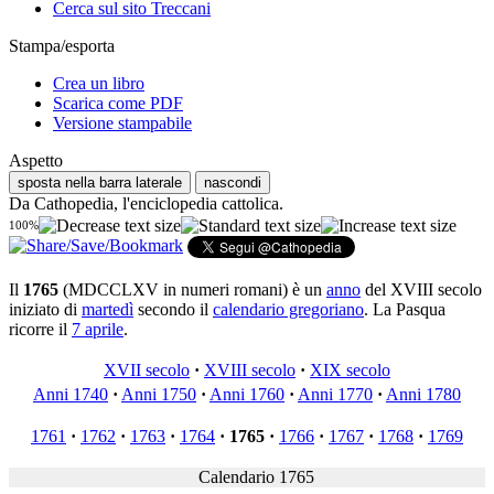
Cerca sul sito Treccani
Stampa/esporta
Crea un libro
Scarica come PDF
Versione stampabile
Aspetto
sposta nella barra laterale
nascondi
Da Cathopedia, l'enciclopedia cattolica.
100%
Il
1765
(MDCCLXV in numeri romani) è un
anno
del XVIII secolo
iniziato di
martedì
secondo il
calendario gregoriano
. La Pasqua
ricorre il
7 aprile
.
XVII secolo
·
XVIII secolo
·
XIX secolo
Anni 1740
·
Anni 1750
·
Anni 1760
·
Anni 1770
·
Anni 1780
1761
·
1762
·
1763
·
1764
·
1765
·
1766
·
1767
·
1768
·
1769
Calendario 1765