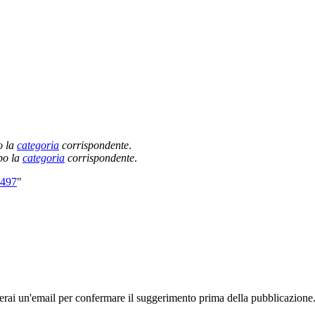
o la
categoria
corrispondente
.
po la
categoria
corrispondente
.
1497
"
rai un'email per confermare il suggerimento prima della pubblicazione