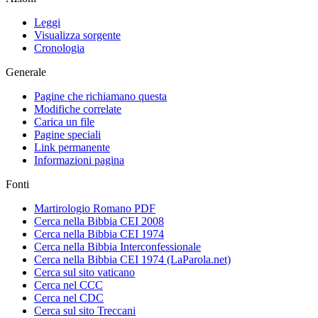
Leggi
Visualizza sorgente
Cronologia
Generale
Pagine che richiamano questa
Modifiche correlate
Carica un file
Pagine speciali
Link permanente
Informazioni pagina
Fonti
Martirologio Romano PDF
Cerca nella Bibbia CEI 2008
Cerca nella Bibbia CEI 1974
Cerca nella Bibbia Interconfessionale
Cerca nella Bibbia CEI 1974 (LaParola.net)
Cerca sul sito vaticano
Cerca nel CCC
Cerca nel CDC
Cerca sul sito Treccani