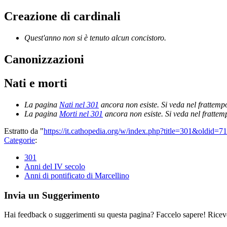
Creazione di cardinali
Quest'anno non si è tenuto alcun concistoro.
Canonizzazioni
Nati e morti
La pagina
Nati nel 301
ancora non esiste. Si veda nel frattemp
La pagina
Morti nel 301
ancora non esiste. Si veda nel frattem
Estratto da "
https://it.cathopedia.org/w/index.php?title=301&oldid=7
Categorie
:
301
Anni del IV secolo
Anni di pontificato di Marcellino
Invia un Suggerimento
Hai feedback o suggerimenti su questa pagina? Faccelo sapere! Riceve