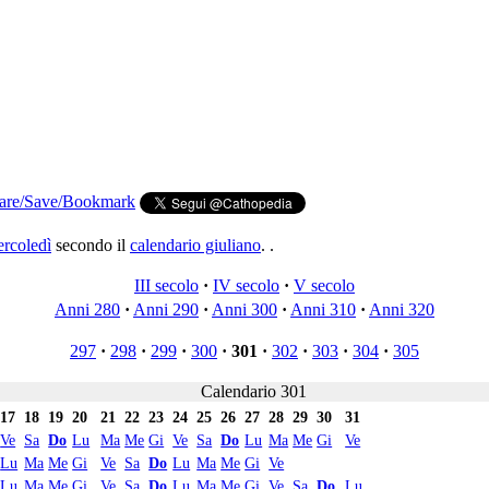
rcoledì
secondo il
calendario giuliano
. .
III secolo
·
IV secolo
·
V secolo
Anni 280
·
Anni 290
·
Anni 300
·
Anni 310
·
Anni 320
297
·
298
·
299
·
300
·
301
·
302
·
303
·
304
·
305
Calendario 301
17
18
19
20
21
22
23
24
25
26
27
28
29
30
31
Ve
Sa
Do
Lu
Ma
Me
Gi
Ve
Sa
Do
Lu
Ma
Me
Gi
Ve
Lu
Ma
Me
Gi
Ve
Sa
Do
Lu
Ma
Me
Gi
Ve
Lu
Ma
Me
Gi
Ve
Sa
Do
Lu
Ma
Me
Gi
Ve
Sa
Do
Lu