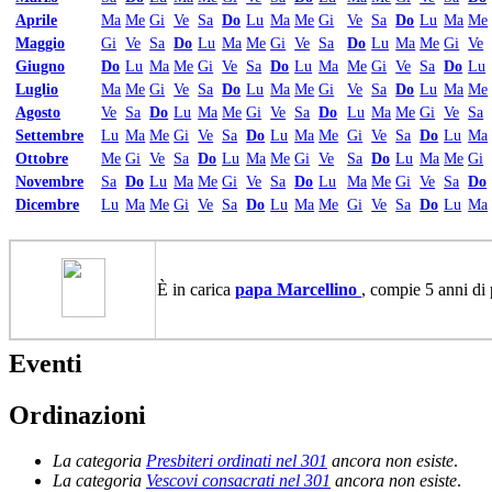
Aprile
Ma
Me
Gi
Ve
Sa
Do
Lu
Ma
Me
Gi
Ve
Sa
Do
Lu
Ma
Me
Maggio
Gi
Ve
Sa
Do
Lu
Ma
Me
Gi
Ve
Sa
Do
Lu
Ma
Me
Gi
Ve
Giugno
Do
Lu
Ma
Me
Gi
Ve
Sa
Do
Lu
Ma
Me
Gi
Ve
Sa
Do
Lu
Luglio
Ma
Me
Gi
Ve
Sa
Do
Lu
Ma
Me
Gi
Ve
Sa
Do
Lu
Ma
Me
Agosto
Ve
Sa
Do
Lu
Ma
Me
Gi
Ve
Sa
Do
Lu
Ma
Me
Gi
Ve
Sa
Settembre
Lu
Ma
Me
Gi
Ve
Sa
Do
Lu
Ma
Me
Gi
Ve
Sa
Do
Lu
Ma
Ottobre
Me
Gi
Ve
Sa
Do
Lu
Ma
Me
Gi
Ve
Sa
Do
Lu
Ma
Me
Gi
Novembre
Sa
Do
Lu
Ma
Me
Gi
Ve
Sa
Do
Lu
Ma
Me
Gi
Ve
Sa
Do
Dicembre
Lu
Ma
Me
Gi
Ve
Sa
Do
Lu
Ma
Me
Gi
Ve
Sa
Do
Lu
Ma
È in carica
papa Marcellino
, compie 5 anni di 
Eventi
Ordinazioni
La categoria
Presbiteri ordinati nel 301
ancora non esiste
.
La categoria
Vescovi consacrati nel 301
ancora non esiste
.