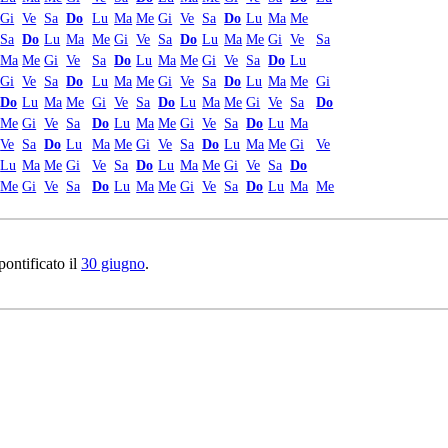
Gi
Ve
Sa
Do
Lu
Ma
Me
Gi
Ve
Sa
Do
Lu
Ma
Me
Sa
Do
Lu
Ma
Me
Gi
Ve
Sa
Do
Lu
Ma
Me
Gi
Ve
Sa
Ma
Me
Gi
Ve
Sa
Do
Lu
Ma
Me
Gi
Ve
Sa
Do
Lu
Gi
Ve
Sa
Do
Lu
Ma
Me
Gi
Ve
Sa
Do
Lu
Ma
Me
Gi
Do
Lu
Ma
Me
Gi
Ve
Sa
Do
Lu
Ma
Me
Gi
Ve
Sa
Do
Me
Gi
Ve
Sa
Do
Lu
Ma
Me
Gi
Ve
Sa
Do
Lu
Ma
Ve
Sa
Do
Lu
Ma
Me
Gi
Ve
Sa
Do
Lu
Ma
Me
Gi
Ve
Lu
Ma
Me
Gi
Ve
Sa
Do
Lu
Ma
Me
Gi
Ve
Sa
Do
Me
Gi
Ve
Sa
Do
Lu
Ma
Me
Gi
Ve
Sa
Do
Lu
Ma
Me
pontificato il
30 giugno
.