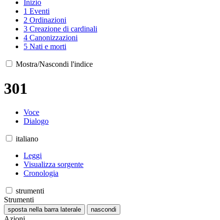
Inizio
1
Eventi
2
Ordinazioni
3
Creazione di cardinali
4
Canonizzazioni
5
Nati e morti
Mostra/Nascondi l'indice
301
Voce
Dialogo
italiano
Leggi
Visualizza sorgente
Cronologia
strumenti
Strumenti
sposta nella barra laterale
nascondi
Azioni