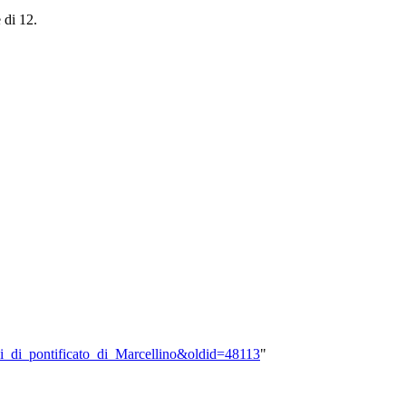
 di 12.
nni_di_pontificato_di_Marcellino&oldid=48113
"