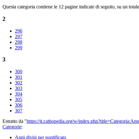
Questa categoria contiene le 12 pagine indicate di seguito, su un totale
2
296
297
298
299
3
300
301
302
303
304
305
306
307
Estratto da "
https://it.cathopedia.org/w/index.php?title=Categoria:A
Categorie
:
Anni divisi per pontificato