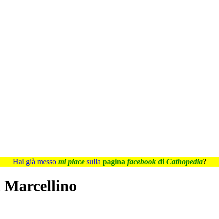
Hai già messo
mi piace
sulla
pagina
facebook
di
Cathopedia
?
i Marcellino