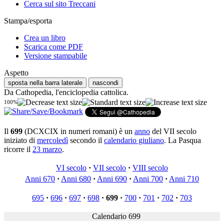
Cerca sul sito Treccani
Stampa/esporta
Crea un libro
Scarica come PDF
Versione stampabile
Aspetto
sposta nella barra laterale
nascondi
Da Cathopedia, l'enciclopedia cattolica.
100%
Il
699
(DCXCIX in numeri romani) è un
anno
del VII secolo
iniziato di
mercoledì
secondo il
calendario giuliano
. La Pasqua
ricorre il
23 marzo
.
VI secolo
·
VII secolo
·
VIII secolo
Anni 670
·
Anni 680
·
Anni 690
·
Anni 700
·
Anni 710
695
·
696
·
697
·
698
·
699
·
700
·
701
·
702
·
703
Calendario 699