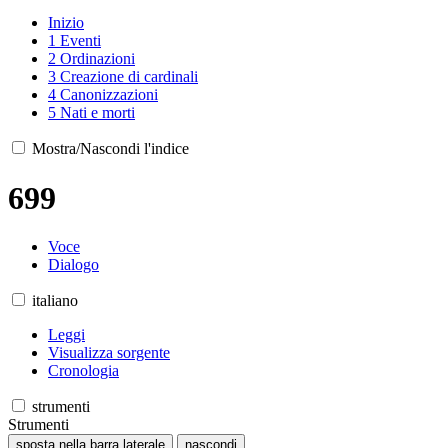
Inizio
1
Eventi
2
Ordinazioni
3
Creazione di cardinali
4
Canonizzazioni
5
Nati e morti
Mostra/Nascondi l'indice
699
Voce
Dialogo
italiano
Leggi
Visualizza sorgente
Cronologia
strumenti
Strumenti
sposta nella barra laterale
nascondi