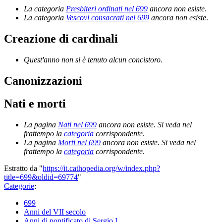
La categoria
Presbiteri ordinati nel 699
ancora non esiste
.
La categoria
Vescovi consacrati nel 699
ancora non esiste
.
Creazione di cardinali
Quest'anno non si è tenuto alcun concistoro.
Canonizzazioni
Nati e morti
La pagina
Nati nel 699
ancora non esiste. Si veda nel
frattempo la
categoria
corrispondente
.
La pagina
Morti nel 699
ancora non esiste. Si veda nel
frattempo la
categoria
corrispondente
.
Estratto da "
https://it.cathopedia.org/w/index.php?
title=699&oldid=69774
"
Categorie
:
699
Anni del VII secolo
Anni di pontificato di Sergio I