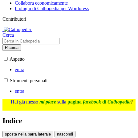
Collabora economicamente
Il plugin di Cathopedia per Wordpress
Contributori
Cerca
Ricerca
Aspetto
entra
Strumenti personali
entra
Hai già messo
mi piace
sulla
pagina
facebook
di
Cathopedia
?
Indice
sposta nella barra laterale
nascondi