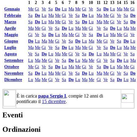
1
2
3
4
5
6
7
8
9
10
11
12
13
14
15
16
Gennaio
Me
Gi
Ve
Sa
Do
Lu
Ma
Me
Gi
Ve
Sa
Do
Lu
Ma
Me
Gi
Febbraio
Sa
Do
Lu
Ma
Me
Gi
Ve
Sa
Do
Lu
Ma
Me
Gi
Ve
Sa
Do
Marzo
Sa
Do
Lu
Ma
Me
Gi
Ve
Sa
Do
Lu
Ma
Me
Gi
Ve
Sa
Do
Aprile
Ma
Me
Gi
Ve
Sa
Do
Lu
Ma
Me
Gi
Ve
Sa
Do
Lu
Ma
Me
Maggio
Gi
Ve
Sa
Do
Lu
Ma
Me
Gi
Ve
Sa
Do
Lu
Ma
Me
Gi
Ve
Giugno
Do
Lu
Ma
Me
Gi
Ve
Sa
Do
Lu
Ma
Me
Gi
Ve
Sa
Do
Lu
Luglio
Ma
Me
Gi
Ve
Sa
Do
Lu
Ma
Me
Gi
Ve
Sa
Do
Lu
Ma
Me
Agosto
Ve
Sa
Do
Lu
Ma
Me
Gi
Ve
Sa
Do
Lu
Ma
Me
Gi
Ve
Sa
Settembre
Lu
Ma
Me
Gi
Ve
Sa
Do
Lu
Ma
Me
Gi
Ve
Sa
Do
Lu
Ma
Ottobre
Me
Gi
Ve
Sa
Do
Lu
Ma
Me
Gi
Ve
Sa
Do
Lu
Ma
Me
Gi
Novembre
Sa
Do
Lu
Ma
Me
Gi
Ve
Sa
Do
Lu
Ma
Me
Gi
Ve
Sa
Do
Dicembre
Lu
Ma
Me
Gi
Ve
Sa
Do
Lu
Ma
Me
Gi
Ve
Sa
Do
Lu
Ma
È in carica
papa Sergio I
, compie 12 anni di
pontificato il
15 dicembre
.
Eventi
Ordinazioni