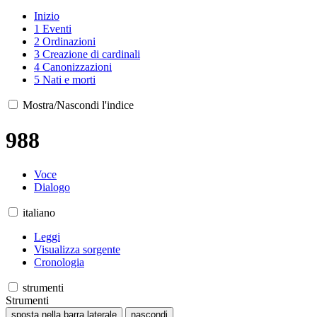
Inizio
1
Eventi
2
Ordinazioni
3
Creazione di cardinali
4
Canonizzazioni
5
Nati e morti
Mostra/Nascondi l'indice
988
Voce
Dialogo
italiano
Leggi
Visualizza sorgente
Cronologia
strumenti
Strumenti
sposta nella barra laterale
nascondi