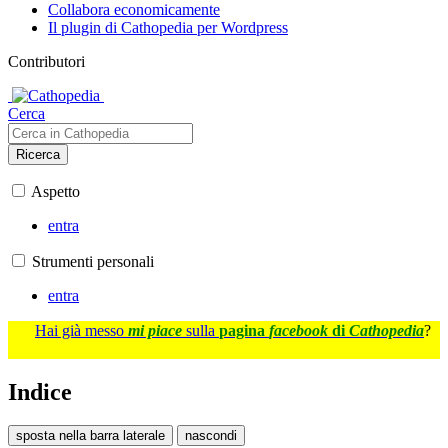
Collabora economicamente
Il plugin di Cathopedia per Wordpress
Contributori
Cerca
Ricerca
Aspetto
entra
Strumenti personali
entra
Hai già messo
mi piace
sulla
pagina
facebook
di
Cathopedia
?
Indice
sposta nella barra laterale
nascondi