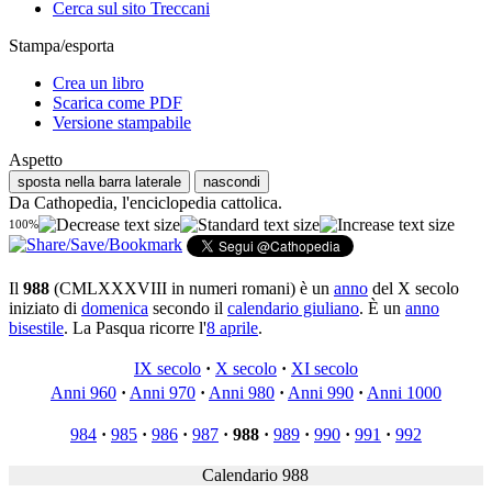
Cerca sul sito Treccani
Stampa/esporta
Crea un libro
Scarica come PDF
Versione stampabile
Aspetto
sposta nella barra laterale
nascondi
Da Cathopedia, l'enciclopedia cattolica.
100%
Il
988
(CMLXXXVIII in numeri romani) è un
anno
del X secolo
iniziato di
domenica
secondo il
calendario giuliano
. È un
anno
bisestile
. La Pasqua ricorre l'
8 aprile
.
IX secolo
·
X secolo
·
XI secolo
Anni 960
·
Anni 970
·
Anni 980
·
Anni 990
·
Anni 1000
984
·
985
·
986
·
987
·
988
·
989
·
990
·
991
·
992
Calendario 988