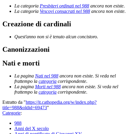
La categoria
Presbiteri ordinati nel 988
ancora non esiste
.
La categoria
Vescovi consacrati nel 988
ancora non esiste
.
Creazione di cardinali
Quest'anno non si è tenuto alcun concistoro.
Canonizzazioni
Nati e morti
La pagina
Nati nel 988
ancora non esiste. Si veda nel
frattempo la
categoria
corrispondente
.
La pagina
Morti nel 988
ancora non esiste. Si veda nel
frattempo la
categoria
corrispondente
.
Estratto da "
https://it.cathopedia.org/w/index.php?
title=988&oldid=69473
"
Categorie
:
988
Anni del X secolo
Anni di pontificato di Giovanni XV