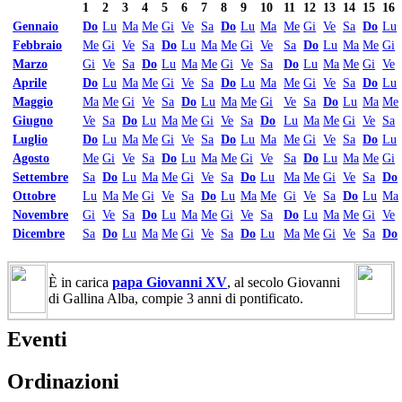
1
2
3
4
5
6
7
8
9
10
11
12
13
14
15
16
Gennaio
Do
Lu
Ma
Me
Gi
Ve
Sa
Do
Lu
Ma
Me
Gi
Ve
Sa
Do
Lu
Febbraio
Me
Gi
Ve
Sa
Do
Lu
Ma
Me
Gi
Ve
Sa
Do
Lu
Ma
Me
Gi
Marzo
Gi
Ve
Sa
Do
Lu
Ma
Me
Gi
Ve
Sa
Do
Lu
Ma
Me
Gi
Ve
Aprile
Do
Lu
Ma
Me
Gi
Ve
Sa
Do
Lu
Ma
Me
Gi
Ve
Sa
Do
Lu
Maggio
Ma
Me
Gi
Ve
Sa
Do
Lu
Ma
Me
Gi
Ve
Sa
Do
Lu
Ma
Me
Giugno
Ve
Sa
Do
Lu
Ma
Me
Gi
Ve
Sa
Do
Lu
Ma
Me
Gi
Ve
Sa
Luglio
Do
Lu
Ma
Me
Gi
Ve
Sa
Do
Lu
Ma
Me
Gi
Ve
Sa
Do
Lu
Agosto
Me
Gi
Ve
Sa
Do
Lu
Ma
Me
Gi
Ve
Sa
Do
Lu
Ma
Me
Gi
Settembre
Sa
Do
Lu
Ma
Me
Gi
Ve
Sa
Do
Lu
Ma
Me
Gi
Ve
Sa
Do
Ottobre
Lu
Ma
Me
Gi
Ve
Sa
Do
Lu
Ma
Me
Gi
Ve
Sa
Do
Lu
Ma
Novembre
Gi
Ve
Sa
Do
Lu
Ma
Me
Gi
Ve
Sa
Do
Lu
Ma
Me
Gi
Ve
Dicembre
Sa
Do
Lu
Ma
Me
Gi
Ve
Sa
Do
Lu
Ma
Me
Gi
Ve
Sa
Do
È in carica
papa Giovanni XV
, al secolo Giovanni
di Gallina Alba, compie 3 anni di pontificato.
Eventi
Ordinazioni