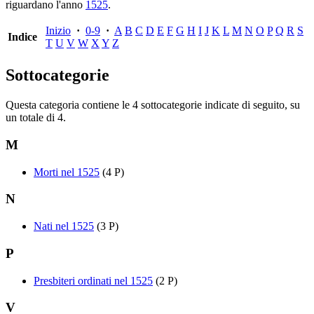
riguardano l'anno
1525
.
Inizio
·
0-9
·
A
B
C
D
E
F
G
H
I
J
K
L
M
N
O
P
Q
R
S
Indice
T
U
V
W
X
Y
Z
Sottocategorie
Questa categoria contiene le 4 sottocategorie indicate di seguito, su
un totale di 4.
M
Morti nel 1525
(4 P)
N
Nati nel 1525
(3 P)
P
Presbiteri ordinati nel 1525
(2 P)
V