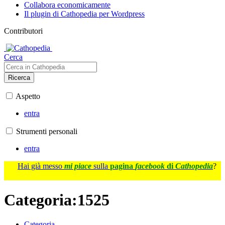
Collabora economicamente
Il plugin di Cathopedia per Wordpress
Contributori
Cerca
Ricerca
Aspetto
entra
Strumenti personali
entra
Hai già messo
mi piace
sulla
pagina
facebook
di
Cathopedia
?
Categoria
:
1525
Categoria