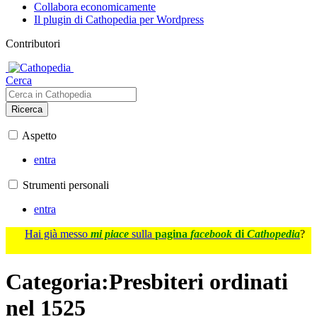
Collabora economicamente
Il plugin di Cathopedia per Wordpress
Contributori
Cerca
Ricerca
Aspetto
entra
Strumenti personali
entra
Hai già messo
mi piace
sulla
pagina
facebook
di
Cathopedia
?
Categoria
:
Presbiteri ordinati
nel 1525