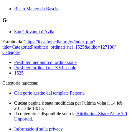
Beato Matteo da Bascio
G
San Giovanni d'Avila
Estratto da "
https://it.cathopedia.org/w/index.php?
title=Categoria:Presbiteri_ordinati_nel_1525&oldid=127180
"
Categorie
:
Presbiteri per anno di ordinazione
Presbiteri ordinati nel XVI secolo
1525
Categoria nascosta:
Categorie gestite dal template Persona
Questa pagina è stata modificata per l'ultima volta il 14 feb
2011 alle 18:15.
Il contenuto è disponibile sotto la
Attribution-Share Alike 3.0
Unported
.
Informazioni sulla privacy