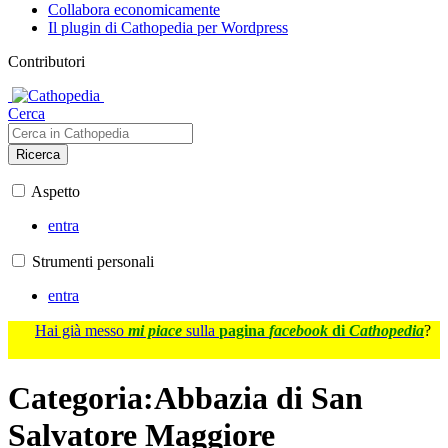
Collabora economicamente
Il plugin di Cathopedia per Wordpress
Contributori
Cerca
Ricerca
Aspetto
entra
Strumenti personali
entra
Hai già messo
mi piace
sulla
pagina
facebook
di
Cathopedia
?
Categoria
:
Abbazia di San
Salvatore Maggiore