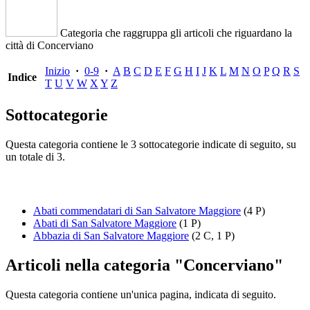
Categoria che raggruppa gli articoli che riguardano la
città di Concerviano
Inizio
·
0-9
·
A
B
C
D
E
F
G
H
I
J
K
L
M
N
O
P
Q
R
S
Indice
T
U
V
W
X
Y
Z
Sottocategorie
Questa categoria contiene le 3 sottocategorie indicate di seguito, su
un totale di 3.
Abati commendatari di San Salvatore Maggiore
(4 P)
Abati di San Salvatore Maggiore
(1 P)
Abbazia di San Salvatore Maggiore
(2 C, 1 P)
Articoli nella categoria "Concerviano"
Questa categoria contiene un'unica pagina, indicata di seguito.