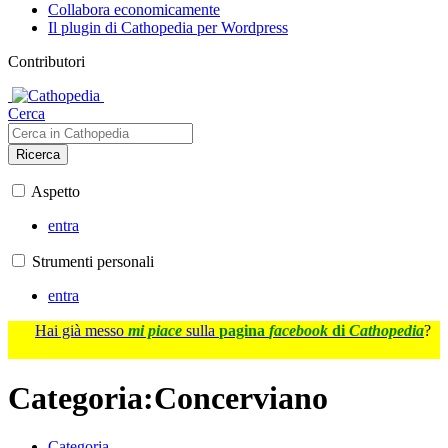
Collabora economicamente
Il plugin di Cathopedia per Wordpress
Contributori
Cerca
Ricerca
Aspetto
entra
Strumenti personali
entra
Hai già messo
mi piace
sulla
pagina
facebook
di
Cathopedia
?
Categoria
:
Concerviano
Categoria