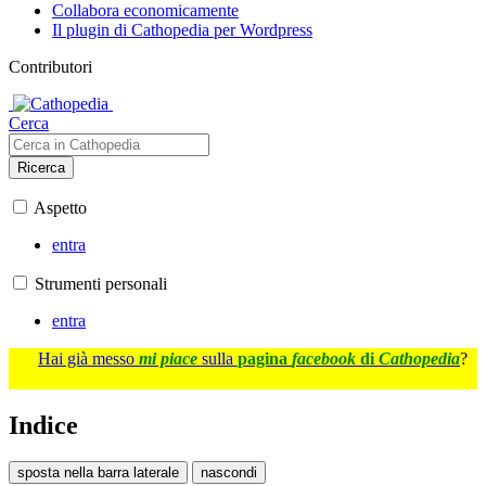
Collabora economicamente
Il plugin di Cathopedia per Wordpress
Contributori
Cerca
Ricerca
Aspetto
entra
Strumenti personali
entra
Hai già messo
mi piace
sulla
pagina
facebook
di
Cathopedia
?
Indice
sposta nella barra laterale
nascondi