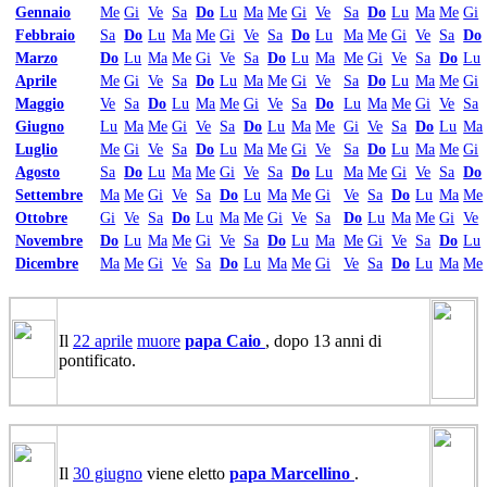
Gennaio
Me
Gi
Ve
Sa
Do
Lu
Ma
Me
Gi
Ve
Sa
Do
Lu
Ma
Me
Gi
Febbraio
Sa
Do
Lu
Ma
Me
Gi
Ve
Sa
Do
Lu
Ma
Me
Gi
Ve
Sa
Do
Marzo
Do
Lu
Ma
Me
Gi
Ve
Sa
Do
Lu
Ma
Me
Gi
Ve
Sa
Do
Lu
Aprile
Me
Gi
Ve
Sa
Do
Lu
Ma
Me
Gi
Ve
Sa
Do
Lu
Ma
Me
Gi
Maggio
Ve
Sa
Do
Lu
Ma
Me
Gi
Ve
Sa
Do
Lu
Ma
Me
Gi
Ve
Sa
Giugno
Lu
Ma
Me
Gi
Ve
Sa
Do
Lu
Ma
Me
Gi
Ve
Sa
Do
Lu
Ma
Luglio
Me
Gi
Ve
Sa
Do
Lu
Ma
Me
Gi
Ve
Sa
Do
Lu
Ma
Me
Gi
Agosto
Sa
Do
Lu
Ma
Me
Gi
Ve
Sa
Do
Lu
Ma
Me
Gi
Ve
Sa
Do
Settembre
Ma
Me
Gi
Ve
Sa
Do
Lu
Ma
Me
Gi
Ve
Sa
Do
Lu
Ma
Me
Ottobre
Gi
Ve
Sa
Do
Lu
Ma
Me
Gi
Ve
Sa
Do
Lu
Ma
Me
Gi
Ve
Novembre
Do
Lu
Ma
Me
Gi
Ve
Sa
Do
Lu
Ma
Me
Gi
Ve
Sa
Do
Lu
Dicembre
Ma
Me
Gi
Ve
Sa
Do
Lu
Ma
Me
Gi
Ve
Sa
Do
Lu
Ma
Me
Il
22 aprile
muore
papa Caio
, dopo 13 anni di
pontificato.
Il
30 giugno
viene eletto
papa Marcellino
.