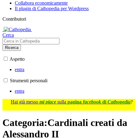
Collabora economicamente
Il plugin di Cathopedia per Wordpress
Contributori
Cerca
Ricerca
Aspetto
entra
Strumenti personali
entra
Hai già messo
mi piace
sulla
pagina
facebook
di
Cathopedia
?
Categoria
:
Cardinali creati da
Alessandro II