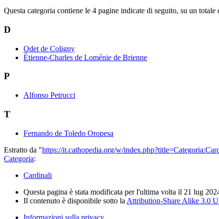
Questa categoria contiene le 4 pagine indicate di seguito, su un totale 
D
Odet de Coligny
Étienne-Charles de Loménie de Brienne
P
Alfonso Petrucci
T
Fernando de Toledo Oropesa
Estratto da "
https://it.cathopedia.org/w/index.php?title=Categoria:C
Categoria
:
Cardinali
Questa pagina è stata modificata per l'ultima volta il 21 lug 202
Il contenuto è disponibile sotto la
Attribution-Share Alike 3.0 
Informazioni sulla privacy