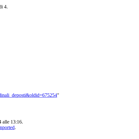
di 4.
ardinali_deposti&oldid=675254
"
4 alle 13:16.
Unported
.