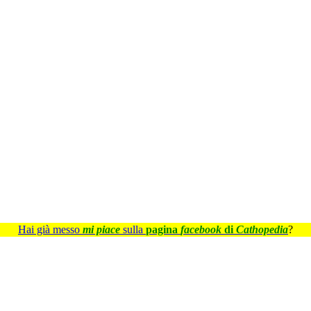
Hai già messo
mi piace
sulla
pagina
facebook
di
Cathopedia
?