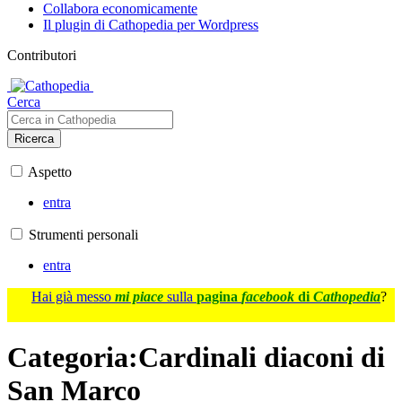
Collabora economicamente
Il plugin di Cathopedia per Wordpress
Contributori
Cerca
Ricerca
Aspetto
entra
Strumenti personali
entra
Hai già messo
mi piace
sulla
pagina
facebook
di
Cathopedia
?
Categoria
:
Cardinali diaconi di
San Marco