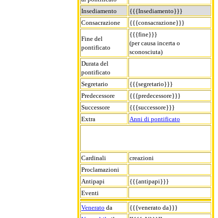
Insediamento
{{{Insediamento}}}
Consacrazione
{{{consacrazione}}}
{{{fine}}}
Fine del
(per causa incerta o
pontificato
sconosciuta)
Durata del
pontificato
Segretario
{{{segretario}}}
Predecessore
{{{predecessore}}}
Successore
{{{successore}}}
Extra
Anni di pontificato
Cardinali
creazioni
Proclamazioni
Antipapi
{{{antipapi}}}
Eventi
Venerato
da
{{{venerato da}}}