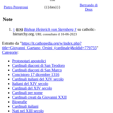
Bertrando di
Pietro Peregrossi
{{{data}}}
Deux
Note
↑
(
)
Bishop Heinrich von Sternberg †
su catholic-
EN
hierarchy.org.
URL consultato il 16-06-2023
Estratto da "
https://it.cathopedia.org/w/index.php?
title=Giovanni_Gaetano_Orsini_(cardinale)&oldid=779755
"
Categorie
:
Protonotari apostolici
Cardinali diaconi di San Teodoro
Cardinali diaconi di San Marco
Concistoro 17 dicembre 1316
Cardinali italiani del XIV secolo
Italiani del XIV secolo
Cardinali del XIV secolo
Cardinali per nome
Cardinali creati da Giovanni XXII
Biografie
Cardinali italiani
Nati nel XIII secolo