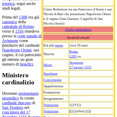
retorica
; seguì anche
studi legali.
Cristo Redentore tra san Francesco d'Assisi e san
Nicola di Bari che presentano Napoleone Orsini
Prima del
1308
era già
e il cugino Gian Gaetano. Cappella di San
canonico
della
Nicola (Assisi)
cattedrale di Reims
;
Titolo cardinalizio
verso il
1316
risiedeva
presso la
corte papale di
Incarichi attuali
Avignone
come
familiaris
del cardinale
Età alla
morte
circa 50 anni
Napoleone Orsini
, suo
Roma
Nascita
cugino, il cui patrocinio
1285
ca.
gli ottenne un gran
Avignone
numero di
benefici
.
Morte
27 agosto
1335
Sepoltura
Ministero
Conversione
cardinalizio
Appartenenza
Formazione
Divenuto
protonotario
apostolico
fu creato
Insegnamento
cardinale diacono
di
Vestizione
{{{V}}}
San Teodoro
nel
Vestizione
[[{{{aVest}}}]]
concistoro del 17
dicembre 1316
da
papa