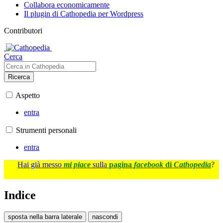
Collabora economicamente
Il plugin di Cathopedia per Wordpress
Contributori
Cerca
Ricerca
Aspetto
entra
Strumenti personali
entra
Hai già messo
mi piace
sulla
pagina
facebook
di
Cathopedia
?
Indice
sposta nella barra laterale
nascondi