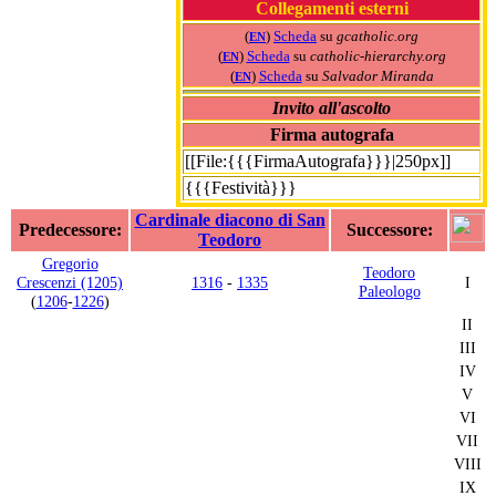
Collegamenti esterni
(
)
Scheda
su
gcatholic.org
EN
(
)
Scheda
su
catholic-hierarchy.org
EN
(
)
Scheda
su
Salvador Miranda
EN
Invito all'ascolto
Firma autografa
[[File:{{{FirmaAutografa}}}|250px]]
{{{Festività}}}
Cardinale diacono di San
Predecessore:
Successore:
Teodoro
Gregorio
Teodoro
Crescenzi (1205)
1316
-
1335
I
Paleologo
(
1206
-
1226
)
II
III
IV
V
VI
VII
VIII
IX