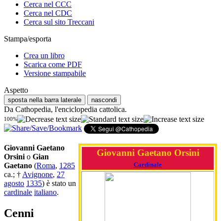
Cerca nel CCC
Cerca nel CDC
Cerca sul sito Treccani
Stampa/esporta
Crea un libro
Scarica come PDF
Versione stampabile
Aspetto
sposta nella barra laterale
nascondi
Da Cathopedia, l'enciclopedia cattolica.
100%
Giovanni Gaetano
Giovanni Gaetano Orsini
Orsini
o
Gian
Cardinale
Gaetano
(
Roma
,
1285
ca.; †
Avignone
,
27
agosto
1335
) è stato un
cardinale
italiano
.
Cenni