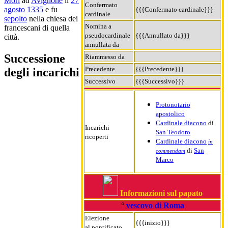
Morì
ad
Avignone
il
27
Confermato
agosto
1335
e fu
{{{Confermato cardinale}}}
cardinale
sepolto
nella chiesa dei
Nomina a
francescani di quella
pseudocardinale
{{{Annullato da}}}
città.
annullata da
Successione
Riammesso da
Precedente
{{{Precedente}}}
degli incarichi
Successivo
{{{Successivo}}}
Protonotario
apostolico
Cardinale diacono
di
Incarichi
San Teodoro
ricoperti
Cardinale diacono
in
di
San
commendam
Marco
Informazioni sul papato
°
vescovo di Roma
Elezione
{{{inizio}}}
al pontificato