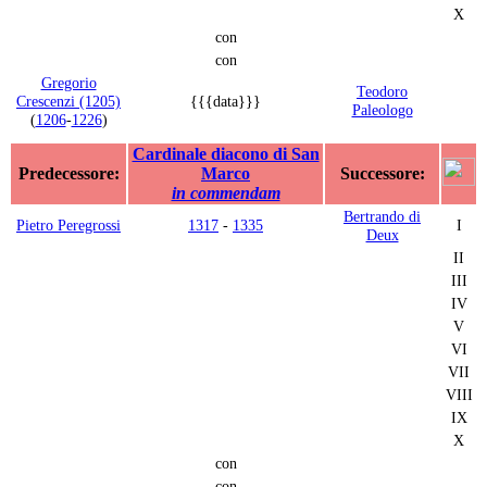
X
con
con
Gregorio
Teodoro
Crescenzi (1205)
{{{data}}}
Paleologo
(
1206
-
1226
)
Cardinale diacono di San
Predecessore:
Marco
Successore:
in commendam
Bertrando di
Pietro Peregrossi
1317
-
1335
I
Deux
II
III
IV
V
VI
VII
VIII
IX
X
con
con