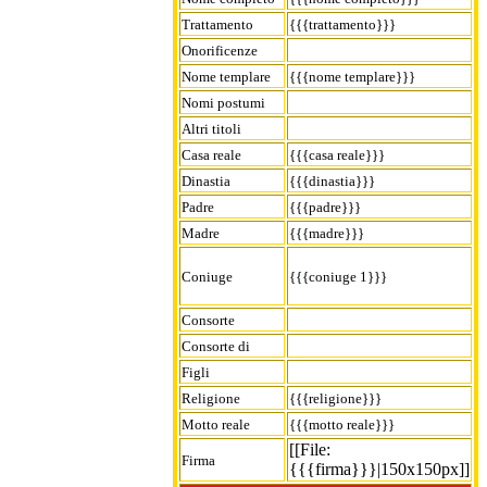
Trattamento
{{{trattamento}}}
Onorificenze
Nome templare
{{{nome templare}}}
Nomi postumi
Altri titoli
Casa reale
{{{casa reale}}}
Dinastia
{{{dinastia}}}
Padre
{{{padre}}}
Madre
{{{madre}}}
Coniuge
{{{coniuge 1}}}
Consorte
Consorte di
Figli
Religione
{{{religione}}}
Motto reale
{{{motto reale}}}
[[File:
Firma
{{{firma}}}|150x150px]]