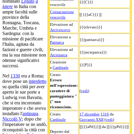
nominato
Legato
a
{{{C}}}
vescovile
latere
in Italia con
ampie facoltà sulle
Consacrazione
[[ {{{aC}}} ]]
province della
vescovile
Romagna, Toscana,
Elevazione ad
{{{elevato}}}
Marche, Umbria e
Arcivescovo
Sardegna: con la
Elevazione a
missione di pacificare
{{{patriarca}}}
Patriarca
l'Italia, agitata da
fazioni e guerre civili,
Elevazione ad
{{{arcieparca}}}
ma la sua missione non
Arcieparca
ottenne significativi
Creazione
{{{P}}}
successi.
a
Cardinale
Creato
Nel
1330
era a Roma;
Errore
dove pose un
interdetto
nell'espressione:
su quella città per aver
carattere di
(
vedi
)
aperto le sue porte a
punteggiatura "
Ludwig von Bavaria,
{" non
che si era incoronato
riconosciuto.
imperatore e che aveva
installato l'
antipapa
Creato
17 dicembre
1316
da
Niccolò V
; dopo che
Cardinale
Giovanni XXII
(
vedi
)
l'imperatore se ne andò,
[[{{{aPd}}}]] da [[{{{pPd}}}]]
riconquistò la città con
Deposto dal