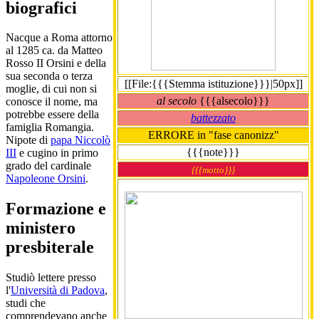
biografici
Nacque a Roma attorno
al 1285 ca. da Matteo
Rosso II Orsini e della
sua seconda o terza
[[File:{{{Stemma istituzione}}}|50px]]
moglie, di cui non si
al secolo
{{{alsecolo}}}
conosce il nome, ma
potrebbe essere della
battezzato
famiglia Romangia.
ERRORE in "fase canonizz"
Nipote di
papa Niccolò
{{{note}}}
III
e cugino in primo
grado del cardinale
{{{motto}}}
Napoleone Orsini
.
Formazione e
ministero
presbiterale
Studiò lettere presso
l'
Università di Padova
,
studi che
comprendevano anche