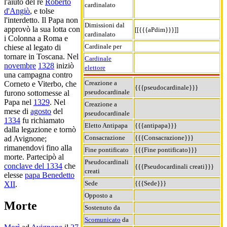
l'aiuto del re
Roberto
cardinalato
d'Angiò
, e tolse
l'interdetto. Il Papa non
Dimissioni dal
approvò la sua lotta con
[[{{{aPdim}}}]]
cardinalato
i Colonna a Roma e
Cardinale per
chiese al legato di
tornare in Toscana. Nel
Cardinale
novembre
1328
iniziò
elettore
una campagna contro
Creazione a
Corneto e Viterbo, che
{{{pseudocardinale}}}
pseudocardinale
furono sottomesse al
Papa nel
1329
. Nel
Creazione a
mese di
agosto
del
pseudocardinale
1334
fu richiamato
Eletto Antipapa
{{{antipapa}}}
dalla legazione e tornò
Consacrazione
{{{Consacrazione}}}
ad Avignone;
rimanendovi fino alla
Fine pontificato
{{{Fine pontificato}}}
morte. Partecipò al
Pseudocardinali
conclave del 1334
che
{{{Pseudocardinali creati}}}
creati
elesse
papa Benedetto
Sede
{{{Sede}}}
XII
.
Opposto a
Morte
Sostenuto da
Scomunicato
da