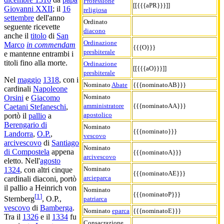
Professione
[[{{{aPR}}}]]
Giovanni XXII
; il
16
religiosa
settembre
dell'anno
Ordinato
seguente ricevette
diacono
anche il
titolo
di
San
Ordinazione
Marco
in commendam
{{{O}}}
presbiterale
e mantenne entrambi i
titoli fino alla morte.
Ordinazione
[[{{{aO}}}]]
presbiterale
Nel
maggio
1318
, con i
Nominato
Abate
{{{nominatoAB}}}
cardinali
Napoleone
Nominato
Orsini
e
Giacomo
amministratore
{{{nominatoAA}}}
Caetani Stefaneschi
,
apostolico
portò il
pallio
a
Berengario di
Nominato
{{{nominato}}}
Landorra
,
O.P.
,
vescovo
arcivescovo
di
Santiago
Nominato
di Compostela
appena
{{{nominatoA}}}
arcivescovo
eletto. Nell'
agosto
Nominato
1324
, con altri cinque
{{{nominatoAE}}}
arcieparca
cardinali diaconi, portò
il pallio a Heinrich von
Nominato
{{{nominatoP}}}
[
1
]
Sternberg
, O.P.,
patriarca
vescovo
di
Bamberga
.
Nominato
eparca
{{{nominatoE}}}
Tra il
1326
e il
1334
fu
Consacrazione