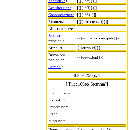
Venerabile
il
[[{{{aV}}}]]
Beatificazione
[[{{{aB}}}]]
Canonizzazione
[[{{{aS}}}]]
Ricorrenza
[[{{{ricorrenza}}}]]
Altre ricorrenze
Santuario
{{{santuario principale}}}
principale
Attributi
{{{attributi}}}
Devozioni
{{{devozioni}}}
particolari
Patrono
di
[[File:|250px]]
[[File:|100px|Stemma]]
Incoronazione
Investitura
Predecessore
Erede
Successore
Nome completo
{{{nome completo}}}