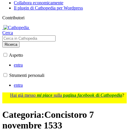
Collabora economicamente
Il plugin di Cathopedia per Wordpress
Contributori
Cerca
Ricerca
Aspetto
entra
Strumenti personali
entra
Hai già messo
mi piace
sulla
pagina
facebook
di
Cathopedia
?
Categoria
:
Concistoro 7
novembre 1533