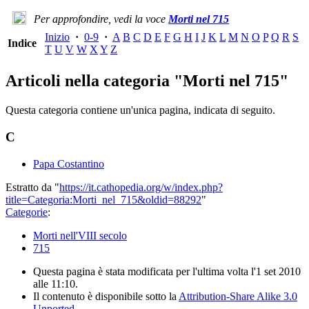
Per approfondire, vedi la voce
Morti nel 715
Inizio
·
0-9
·
A
B
C
D
E
F
G
H
I
J
K
L
M
N
O
P
Q
R
S
Indice
T
U
V
W
X
Y
Z
Articoli nella categoria "Morti nel 715"
Questa categoria contiene un'unica pagina, indicata di seguito.
C
Papa Costantino
Estratto da "
https://it.cathopedia.org/w/index.php?
title=Categoria:Morti_nel_715&oldid=88292
"
Categorie
:
Morti nell'VIII secolo
715
Questa pagina è stata modificata per l'ultima volta l'1 set 2010
alle 11:10.
Il contenuto è disponibile sotto la
Attribution-Share Alike 3.0
Unported
.