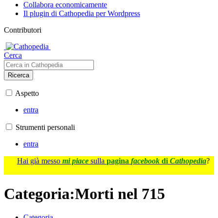
Collabora economicamente
Il plugin di Cathopedia per Wordpress
Contributori
Cerca
Ricerca
Aspetto
entra
Strumenti personali
entra
Hai già messo
mi piace
sulla
pagina
facebook
di
Cathopedia
?
Categoria
:
Morti nel 715
Categoria