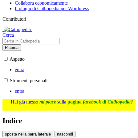
Collabora economicamente
Il plugin di Cathopedia per Wordpress
Contributori
Cerca
Ricerca
Aspetto
entra
Strumenti personali
entra
Hai già messo
mi piace
sulla
pagina
facebook
di
Cathopedia
?
Indice
sposta nella barra laterale
nascondi