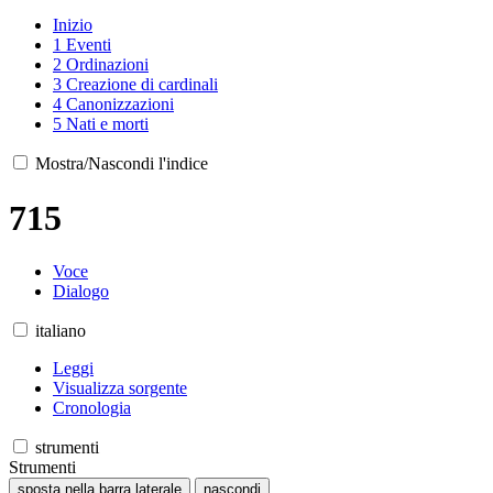
Inizio
1
Eventi
2
Ordinazioni
3
Creazione di cardinali
4
Canonizzazioni
5
Nati e morti
Mostra/Nascondi l'indice
715
Voce
Dialogo
italiano
Leggi
Visualizza sorgente
Cronologia
strumenti
Strumenti
sposta nella barra laterale
nascondi