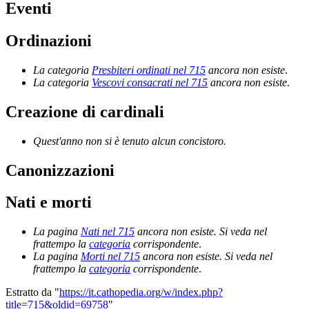
Eventi
Ordinazioni
La categoria
Presbiteri ordinati nel 715
ancora non esiste
.
La categoria
Vescovi consacrati nel 715
ancora non esiste
.
Creazione di cardinali
Quest'anno non si è tenuto alcun concistoro.
Canonizzazioni
Nati e morti
La pagina
Nati nel 715
ancora non esiste. Si veda nel
frattempo la
categoria
corrispondente
.
La pagina
Morti nel 715
ancora non esiste. Si veda nel
frattempo la
categoria
corrispondente
.
Estratto da "
https://it.cathopedia.org/w/index.php?
title=715&oldid=69758
"