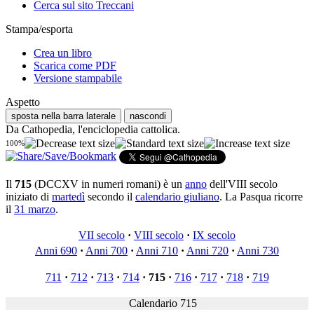
Cerca sul sito Treccani
Stampa/esporta
Crea un libro
Scarica come PDF
Versione stampabile
Aspetto
sposta nella barra laterale
nascondi
Da Cathopedia, l'enciclopedia cattolica.
100%
Il
715
(DCCXV in numeri romani) è un
anno
dell'VIII secolo
iniziato di
martedì
secondo il
calendario giuliano
. La Pasqua ricorre
il
31 marzo
.
VII secolo
·
VIII secolo
·
IX secolo
Anni 690
·
Anni 700
·
Anni 710
·
Anni 720
·
Anni 730
711
·
712
·
713
·
714
·
715
·
716
·
717
·
718
·
719
Calendario 715