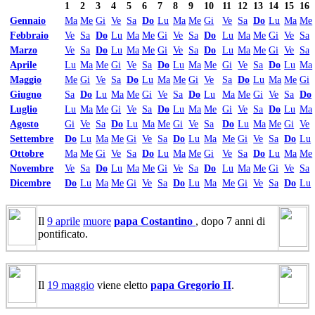
1
2
3
4
5
6
7
8
9
10
11
12
13
14
15
16
Gennaio
Ma
Me
Gi
Ve
Sa
Do
Lu
Ma
Me
Gi
Ve
Sa
Do
Lu
Ma
Me
Febbraio
Ve
Sa
Do
Lu
Ma
Me
Gi
Ve
Sa
Do
Lu
Ma
Me
Gi
Ve
Sa
Marzo
Ve
Sa
Do
Lu
Ma
Me
Gi
Ve
Sa
Do
Lu
Ma
Me
Gi
Ve
Sa
Aprile
Lu
Ma
Me
Gi
Ve
Sa
Do
Lu
Ma
Me
Gi
Ve
Sa
Do
Lu
Ma
Maggio
Me
Gi
Ve
Sa
Do
Lu
Ma
Me
Gi
Ve
Sa
Do
Lu
Ma
Me
Gi
Giugno
Sa
Do
Lu
Ma
Me
Gi
Ve
Sa
Do
Lu
Ma
Me
Gi
Ve
Sa
Do
Luglio
Lu
Ma
Me
Gi
Ve
Sa
Do
Lu
Ma
Me
Gi
Ve
Sa
Do
Lu
Ma
Agosto
Gi
Ve
Sa
Do
Lu
Ma
Me
Gi
Ve
Sa
Do
Lu
Ma
Me
Gi
Ve
Settembre
Do
Lu
Ma
Me
Gi
Ve
Sa
Do
Lu
Ma
Me
Gi
Ve
Sa
Do
Lu
Ottobre
Ma
Me
Gi
Ve
Sa
Do
Lu
Ma
Me
Gi
Ve
Sa
Do
Lu
Ma
Me
Novembre
Ve
Sa
Do
Lu
Ma
Me
Gi
Ve
Sa
Do
Lu
Ma
Me
Gi
Ve
Sa
Dicembre
Do
Lu
Ma
Me
Gi
Ve
Sa
Do
Lu
Ma
Me
Gi
Ve
Sa
Do
Lu
Il
9 aprile
muore
papa Costantino
, dopo 7 anni di
pontificato.
Il
19 maggio
viene eletto
papa Gregorio II
.