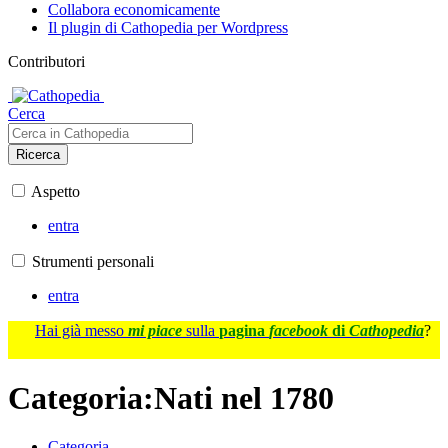
Collabora economicamente
Il plugin di Cathopedia per Wordpress
Contributori
Cerca
Ricerca
Aspetto
entra
Strumenti personali
entra
Hai già messo
mi piace
sulla
pagina
facebook
di
Cathopedia
?
Categoria
:
Nati nel 1780
Categoria