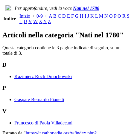
Per approfondire, vedi la voce
Nati nel 1780
Inizio
·
0-9
·
A
B
C
D
E
F
G
H
I
J
K
L
M
N
O
P
Q
R
S
Indice
T
U
V
W
X
Y
Z
Articoli nella categoria "Nati nel 1780"
Questa categoria contiene le 3 pagine indicate di seguito, su un
totale di 3.
D
Kazimierz Roch Dmochowski
P
Gaspare Bernardo Pianetti
V
Francesco di Paola Villadecani
Estratto da "
https://it.cathopedia.org/w/index.php?