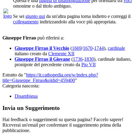
Questa è una
pagina di disambiguazione
per orientarsi tra
voci
omonime o dal titolo ambiguo.
Se sei
giunto qui
da un'altra pagina torna indietro e correggi il
collegamento
indirizzandolo alla voce più appropriata.
Giuseppe Firrao
può riferirsi a:
Giuseppe Firrao il Vecchio
(
1669
/
1670
-
1744
),
cardinale
italiano creato da
Clemente XII
Giuseppe Firrao il Giovane
(
1736
-
1830
), cardinale italiano,
pronipote del precedente creato da
Pio VII
Estratto da "
https://it.cathopedia.org/w/index.php?
title=Giuseppe_Firrao&oldid=459400
"
Categoria nascosta:
Disambigua
Invia un Suggerimento
Hai feedback o suggerimenti su questa pagina? Faccelo sapere!
Riceverai un'email per confermare il suggerimento prima della
pubblicazione.