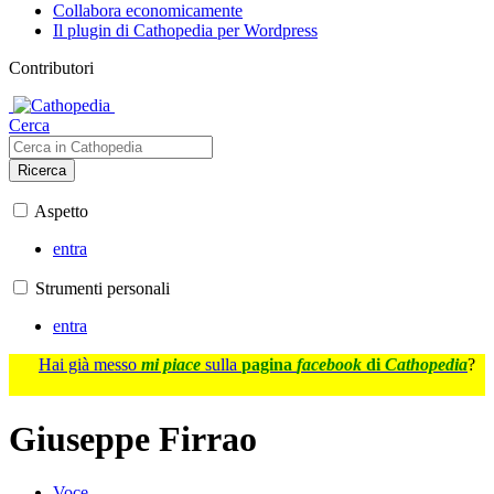
Collabora economicamente
Il plugin di Cathopedia per Wordpress
Contributori
Cerca
Ricerca
Aspetto
entra
Strumenti personali
entra
Hai già messo
mi piace
sulla
pagina
facebook
di
Cathopedia
?
Giuseppe Firrao
Voce