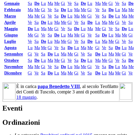
Gennaio
Sa
Do
Lu
Ma
Me
Gi
Ve
Sa
Do
Lu
Ma
Me
Gi
Ve
Sa
Do
Febbraio
Ma
Me
Gi
Ve
Sa
Do
Lu
Ma
Me
Gi
Ve
Sa
Do
Lu
Ma
Me
Marzo
Ma
Me
Gi
Ve
Sa
Do
Lu
Ma
Me
Gi
Ve
Sa
Do
Lu
Ma
Me
Aprile
Ve
Sa
Do
Lu
Ma
Me
Gi
Ve
Sa
Do
Lu
Ma
Me
Gi
Ve
Sa
Maggio
Do
Lu
Ma
Me
Gi
Ve
Sa
Do
Lu
Ma
Me
Gi
Ve
Sa
Do
Lu
Giugno
Me
Gi
Ve
Sa
Do
Lu
Ma
Me
Gi
Ve
Sa
Do
Lu
Ma
Me
Gi
Luglio
Ve
Sa
Do
Lu
Ma
Me
Gi
Ve
Sa
Do
Lu
Ma
Me
Gi
Ve
Sa
Agosto
Lu
Ma
Me
Gi
Ve
Sa
Do
Lu
Ma
Me
Gi
Ve
Sa
Do
Lu
Ma
Settembre
Gi
Ve
Sa
Do
Lu
Ma
Me
Gi
Ve
Sa
Do
Lu
Ma
Me
Gi
Ve
Ottobre
Sa
Do
Lu
Ma
Me
Gi
Ve
Sa
Do
Lu
Ma
Me
Gi
Ve
Sa
Do
Novembre
Ma
Me
Gi
Ve
Sa
Do
Lu
Ma
Me
Gi
Ve
Sa
Do
Lu
Ma
Me
Dicembre
Gi
Ve
Sa
Do
Lu
Ma
Me
Gi
Ve
Sa
Do
Lu
Ma
Me
Gi
Ve
È in carica
papa Benedetto VIII
, al secolo Teofilatto
dei Conti di Tuscolo, compie 3 anni di pontificato il
18 maggio
.
Eventi
Ordinazioni