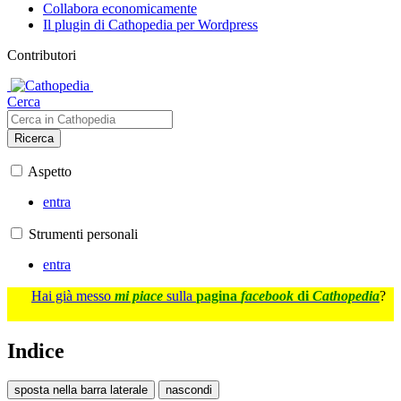
Collabora economicamente
Il plugin di Cathopedia per Wordpress
Contributori
Cerca
Ricerca
Aspetto
entra
Strumenti personali
entra
Hai già messo
mi piace
sulla
pagina
facebook
di
Cathopedia
?
Indice
sposta nella barra laterale
nascondi