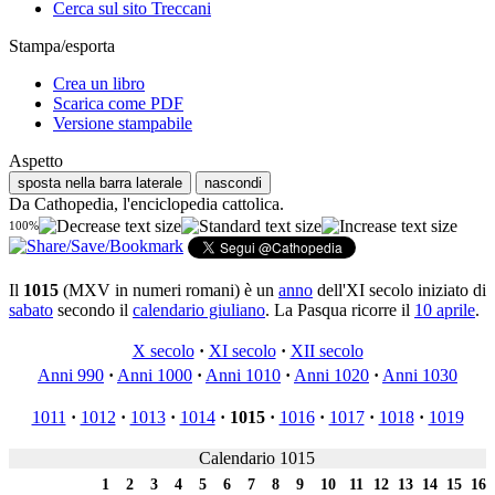
Cerca sul sito Treccani
Stampa/esporta
Crea un libro
Scarica come PDF
Versione stampabile
Aspetto
sposta nella barra laterale
nascondi
Da Cathopedia, l'enciclopedia cattolica.
100%
Il
1015
(MXV in numeri romani) è un
anno
dell'XI secolo iniziato di
sabato
secondo il
calendario giuliano
. La Pasqua ricorre il
10 aprile
.
X secolo
·
XI secolo
·
XII secolo
Anni 990
·
Anni 1000
·
Anni 1010
·
Anni 1020
·
Anni 1030
1011
·
1012
·
1013
·
1014
·
1015
·
1016
·
1017
·
1018
·
1019
Calendario 1015
1
2
3
4
5
6
7
8
9
10
11
12
13
14
15
16