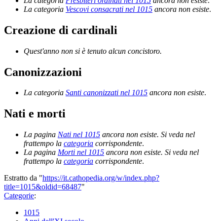
La categoria
Presbiteri ordinati nel 1015
ancora non esiste
.
La categoria
Vescovi consacrati nel 1015
ancora non esiste
.
Creazione di cardinali
Quest'anno non si è tenuto alcun concistoro.
Canonizzazioni
La categoria
Santi canonizzati nel 1015
ancora non esiste
.
Nati e morti
La pagina
Nati nel 1015
ancora non esiste. Si veda nel
frattempo la
categoria
corrispondente
.
La pagina
Morti nel 1015
ancora non esiste. Si veda nel
frattempo la
categoria
corrispondente
.
Estratto da "
https://it.cathopedia.org/w/index.php?
title=1015&oldid=68487
"
Categorie
:
1015