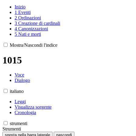
Inizio
1
Eventi
2
Ordinazioni
3
Creazione di cardinali
4
Canonizzazioni
5
Nati e morti
Mostra/Nascondi l'indice
1015
Voce
Dialogo
italiano
Leggi
Visualizza sorgente
Cronologia
strumenti
Strumenti
sposta nella barra laterale
nascondi