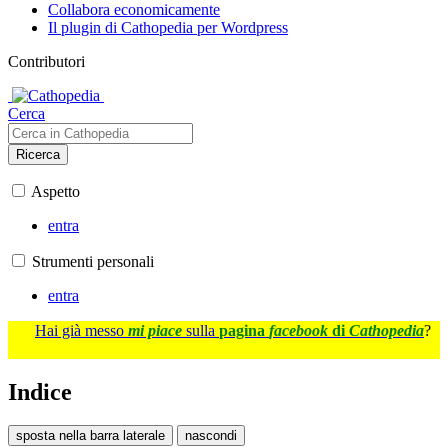
Collabora economicamente
Il plugin di Cathopedia per Wordpress
Contributori
Cerca
Ricerca
Aspetto
entra
Strumenti personali
entra
Hai già messo
mi piace
sulla
pagina
facebook
di
Cathopedia
?
Indice
sposta nella barra laterale
nascondi