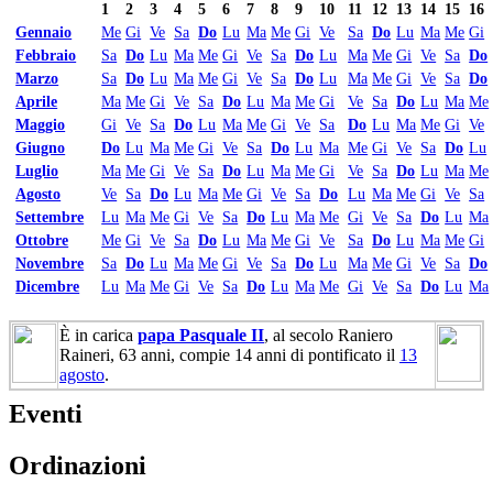
1
2
3
4
5
6
7
8
9
10
11
12
13
14
15
16
Gennaio
Me
Gi
Ve
Sa
Do
Lu
Ma
Me
Gi
Ve
Sa
Do
Lu
Ma
Me
Gi
Febbraio
Sa
Do
Lu
Ma
Me
Gi
Ve
Sa
Do
Lu
Ma
Me
Gi
Ve
Sa
Do
Marzo
Sa
Do
Lu
Ma
Me
Gi
Ve
Sa
Do
Lu
Ma
Me
Gi
Ve
Sa
Do
Aprile
Ma
Me
Gi
Ve
Sa
Do
Lu
Ma
Me
Gi
Ve
Sa
Do
Lu
Ma
Me
Maggio
Gi
Ve
Sa
Do
Lu
Ma
Me
Gi
Ve
Sa
Do
Lu
Ma
Me
Gi
Ve
Giugno
Do
Lu
Ma
Me
Gi
Ve
Sa
Do
Lu
Ma
Me
Gi
Ve
Sa
Do
Lu
Luglio
Ma
Me
Gi
Ve
Sa
Do
Lu
Ma
Me
Gi
Ve
Sa
Do
Lu
Ma
Me
Agosto
Ve
Sa
Do
Lu
Ma
Me
Gi
Ve
Sa
Do
Lu
Ma
Me
Gi
Ve
Sa
Settembre
Lu
Ma
Me
Gi
Ve
Sa
Do
Lu
Ma
Me
Gi
Ve
Sa
Do
Lu
Ma
Ottobre
Me
Gi
Ve
Sa
Do
Lu
Ma
Me
Gi
Ve
Sa
Do
Lu
Ma
Me
Gi
Novembre
Sa
Do
Lu
Ma
Me
Gi
Ve
Sa
Do
Lu
Ma
Me
Gi
Ve
Sa
Do
Dicembre
Lu
Ma
Me
Gi
Ve
Sa
Do
Lu
Ma
Me
Gi
Ve
Sa
Do
Lu
Ma
È in carica
papa Pasquale II
, al secolo Raniero
Raineri, 63 anni, compie 14 anni di pontificato il
13
agosto
.
Eventi
Ordinazioni