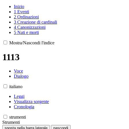
Inizio
1
Eventi
2
Ordinazioni
3
Creazione di cardinali
4
Canonizzazioni
5
Nati e morti
Mostra/Nascondi l'indice
1113
Voce
Dialogo
italiano
Leggi
Visualizza sorgente
Cronologia
strumenti
Strumenti
sposta nella barra laterale
nascondi