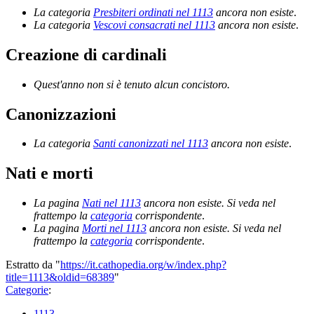
La categoria
Presbiteri ordinati nel 1113
ancora non esiste
.
La categoria
Vescovi consacrati nel 1113
ancora non esiste
.
Creazione di cardinali
Quest'anno non si è tenuto alcun concistoro.
Canonizzazioni
La categoria
Santi canonizzati nel 1113
ancora non esiste
.
Nati e morti
La pagina
Nati nel 1113
ancora non esiste. Si veda nel
frattempo la
categoria
corrispondente
.
La pagina
Morti nel 1113
ancora non esiste. Si veda nel
frattempo la
categoria
corrispondente
.
Estratto da "
https://it.cathopedia.org/w/index.php?
title=1113&oldid=68389
"
Categorie
:
1113