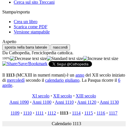
Cerca sul sito Treccani
Stampa/esporta
Crea un libro
Scarica come PDF
Versione stampabile
Aspetto
sposta nella barra laterale
nascondi
Da Cathopedia, l'enciclopedia cattolica.
100%
Il
1113
(MCXIII in numeri romani) è un
anno
del XII secolo iniziato
di
mercoledì
secondo il
calendario giuliano
. La Pasqua ricorre il
6
aprile
.
XI secolo
·
XII secolo
·
XIII secolo
Anni 1090
·
Anni 1100
·
Anni 1110
·
Anni 1120
·
Anni 1130
1109
·
1110
·
1111
·
1112
·
1113
·
1114
·
1115
·
1116
·
1117
Calendario 1113