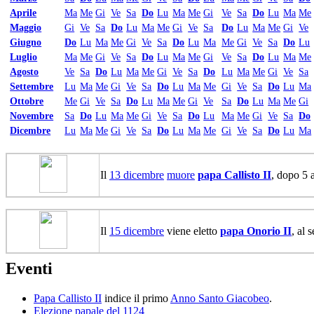
Aprile
Ma
Me
Gi
Ve
Sa
Do
Lu
Ma
Me
Gi
Ve
Sa
Do
Lu
Ma
Me
Maggio
Gi
Ve
Sa
Do
Lu
Ma
Me
Gi
Ve
Sa
Do
Lu
Ma
Me
Gi
Ve
Giugno
Do
Lu
Ma
Me
Gi
Ve
Sa
Do
Lu
Ma
Me
Gi
Ve
Sa
Do
Lu
Luglio
Ma
Me
Gi
Ve
Sa
Do
Lu
Ma
Me
Gi
Ve
Sa
Do
Lu
Ma
Me
Agosto
Ve
Sa
Do
Lu
Ma
Me
Gi
Ve
Sa
Do
Lu
Ma
Me
Gi
Ve
Sa
Settembre
Lu
Ma
Me
Gi
Ve
Sa
Do
Lu
Ma
Me
Gi
Ve
Sa
Do
Lu
Ma
Ottobre
Me
Gi
Ve
Sa
Do
Lu
Ma
Me
Gi
Ve
Sa
Do
Lu
Ma
Me
Gi
Novembre
Sa
Do
Lu
Ma
Me
Gi
Ve
Sa
Do
Lu
Ma
Me
Gi
Ve
Sa
Do
Dicembre
Lu
Ma
Me
Gi
Ve
Sa
Do
Lu
Ma
Me
Gi
Ve
Sa
Do
Lu
Ma
Il
13 dicembre
muore
papa Callisto II
, dopo 5 a
Il
15 dicembre
viene eletto
papa Onorio II
, al
Eventi
Papa Callisto II
indice il primo
Anno Santo Giacobeo
.
Elezione papale del 1124