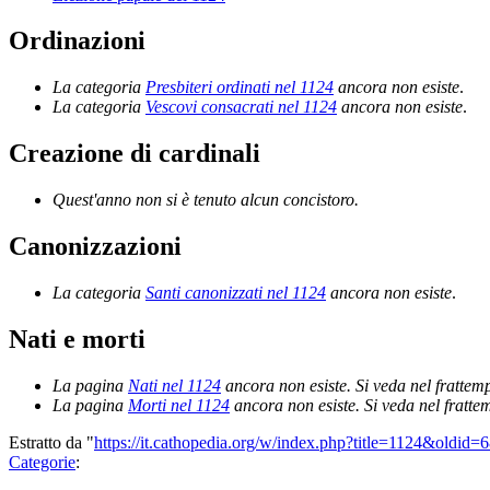
Ordinazioni
La categoria
Presbiteri ordinati nel 1124
ancora non esiste
.
La categoria
Vescovi consacrati nel 1124
ancora non esiste
.
Creazione di cardinali
Quest'anno non si è tenuto alcun concistoro.
Canonizzazioni
La categoria
Santi canonizzati nel 1124
ancora non esiste
.
Nati e morti
La pagina
Nati nel 1124
ancora non esiste. Si veda nel frattem
La pagina
Morti nel 1124
ancora non esiste. Si veda nel fratt
Estratto da "
https://it.cathopedia.org/w/index.php?title=1124&oldid=
Categorie
: