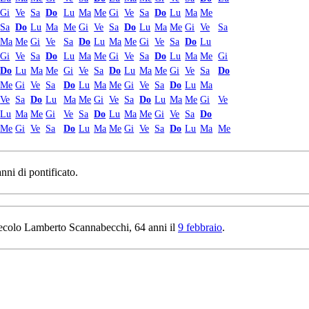
Gi
Ve
Sa
Do
Lu
Ma
Me
Gi
Ve
Sa
Do
Lu
Ma
Me
Sa
Do
Lu
Ma
Me
Gi
Ve
Sa
Do
Lu
Ma
Me
Gi
Ve
Sa
Ma
Me
Gi
Ve
Sa
Do
Lu
Ma
Me
Gi
Ve
Sa
Do
Lu
Gi
Ve
Sa
Do
Lu
Ma
Me
Gi
Ve
Sa
Do
Lu
Ma
Me
Gi
Do
Lu
Ma
Me
Gi
Ve
Sa
Do
Lu
Ma
Me
Gi
Ve
Sa
Do
Me
Gi
Ve
Sa
Do
Lu
Ma
Me
Gi
Ve
Sa
Do
Lu
Ma
Ve
Sa
Do
Lu
Ma
Me
Gi
Ve
Sa
Do
Lu
Ma
Me
Gi
Ve
Lu
Ma
Me
Gi
Ve
Sa
Do
Lu
Ma
Me
Gi
Ve
Sa
Do
Me
Gi
Ve
Sa
Do
Lu
Ma
Me
Gi
Ve
Sa
Do
Lu
Ma
Me
nni di pontificato.
 secolo Lamberto Scannabecchi, 64 anni il
9 febbraio
.