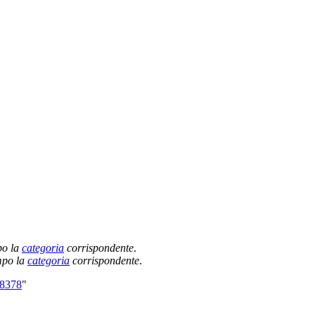
po la
categoria
corrispondente
.
empo la
categoria
corrispondente
.
68378
"