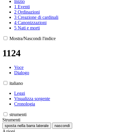
Inizio
1
Eventi
2
Ordinazioni
3
Creazione di cardinali
4
Canonizzazioni
5
Nati e morti
Mostra/Nascondi l'indice
1124
Voce
Dialogo
italiano
Leggi
Visualizza sorgente
Cronologia
strumenti
Strumenti
sposta nella barra laterale
nascondi
Azioni