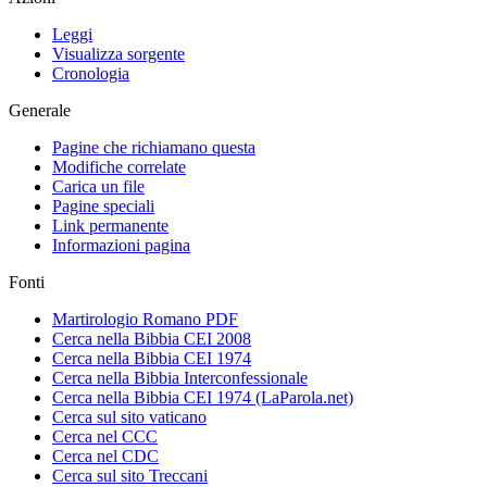
Leggi
Visualizza sorgente
Cronologia
Generale
Pagine che richiamano questa
Modifiche correlate
Carica un file
Pagine speciali
Link permanente
Informazioni pagina
Fonti
Martirologio Romano PDF
Cerca nella Bibbia CEI 2008
Cerca nella Bibbia CEI 1974
Cerca nella Bibbia Interconfessionale
Cerca nella Bibbia CEI 1974 (LaParola.net)
Cerca sul sito vaticano
Cerca nel CCC
Cerca nel CDC
Cerca sul sito Treccani