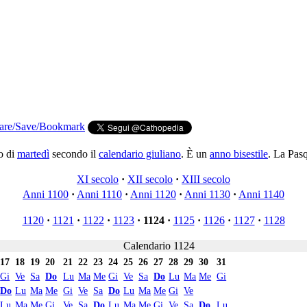
o di
martedì
secondo il
calendario giuliano
. È un
anno bisestile
. La Pasq
XI secolo
·
XII secolo
·
XIII secolo
Anni 1100
·
Anni 1110
·
Anni 1120
·
Anni 1130
·
Anni 1140
1120
·
1121
·
1122
·
1123
·
1124
·
1125
·
1126
·
1127
·
1128
Calendario 1124
17
18
19
20
21
22
23
24
25
26
27
28
29
30
31
Gi
Ve
Sa
Do
Lu
Ma
Me
Gi
Ve
Sa
Do
Lu
Ma
Me
Gi
Do
Lu
Ma
Me
Gi
Ve
Sa
Do
Lu
Ma
Me
Gi
Ve
Lu
Ma
Me
Gi
Ve
Sa
Do
Lu
Ma
Me
Gi
Ve
Sa
Do
Lu