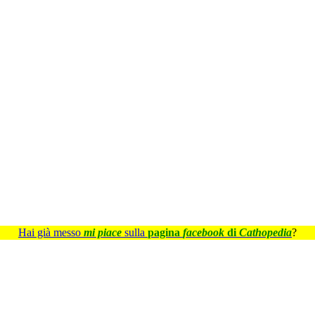
Hai già messo
mi piace
sulla
pagina
facebook
di
Cathopedia
?