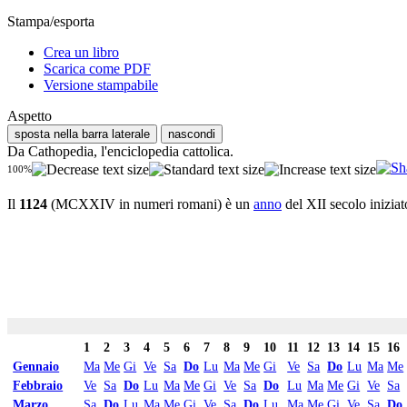
Stampa/esporta
Crea un libro
Scarica come PDF
Versione stampabile
Aspetto
sposta nella barra laterale
nascondi
Da Cathopedia, l'enciclopedia cattolica.
100%
Il
1124
(MCXXIV in numeri romani) è un
anno
del XII secolo iniziat
1
2
3
4
5
6
7
8
9
10
11
12
13
14
15
16
Gennaio
Ma
Me
Gi
Ve
Sa
Do
Lu
Ma
Me
Gi
Ve
Sa
Do
Lu
Ma
Me
Febbraio
Ve
Sa
Do
Lu
Ma
Me
Gi
Ve
Sa
Do
Lu
Ma
Me
Gi
Ve
Sa
Marzo
Sa
Do
Lu
Ma
Me
Gi
Ve
Sa
Do
Lu
Ma
Me
Gi
Ve
Sa
Do