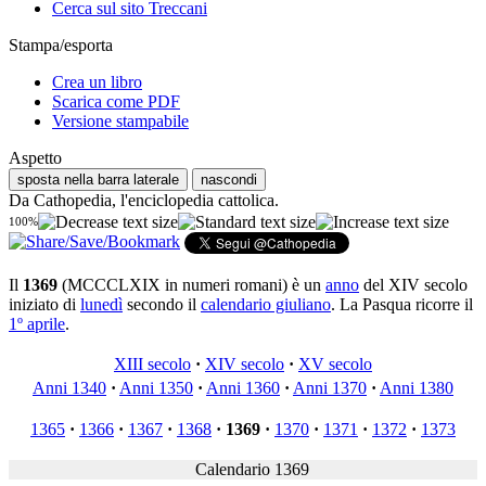
Cerca sul sito Treccani
Stampa/esporta
Crea un libro
Scarica come PDF
Versione stampabile
Aspetto
sposta nella barra laterale
nascondi
Da Cathopedia, l'enciclopedia cattolica.
100%
Il
1369
(MCCCLXIX in numeri romani) è un
anno
del XIV secolo
iniziato di
lunedì
secondo il
calendario giuliano
. La Pasqua ricorre il
1º aprile
.
XIII secolo
·
XIV secolo
·
XV secolo
Anni 1340
·
Anni 1350
·
Anni 1360
·
Anni 1370
·
Anni 1380
1365
·
1366
·
1367
·
1368
·
1369
·
1370
·
1371
·
1372
·
1373
Calendario 1369