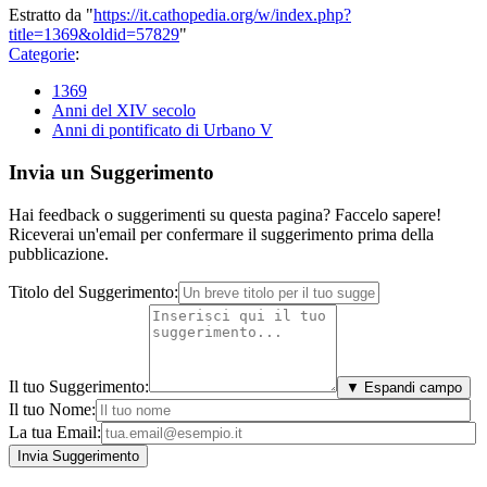
Estratto da "
https://it.cathopedia.org/w/index.php?
title=1369&oldid=57829
"
Categorie
:
1369
Anni del XIV secolo
Anni di pontificato di Urbano V
Invia un Suggerimento
Hai feedback o suggerimenti su questa pagina? Faccelo sapere!
Riceverai un'email per confermare il suggerimento prima della
pubblicazione.
Titolo del Suggerimento:
Il tuo Suggerimento:
▼ Espandi campo
Il tuo Nome:
La tua Email: