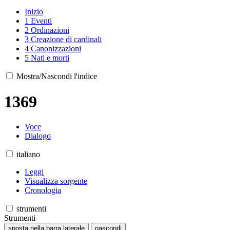
Inizio
1
Eventi
2
Ordinazioni
3
Creazione di cardinali
4
Canonizzazioni
5
Nati e morti
Mostra/Nascondi l'indice
1369
Voce
Dialogo
italiano
Leggi
Visualizza sorgente
Cronologia
strumenti
Strumenti
sposta nella barra laterale
nascondi