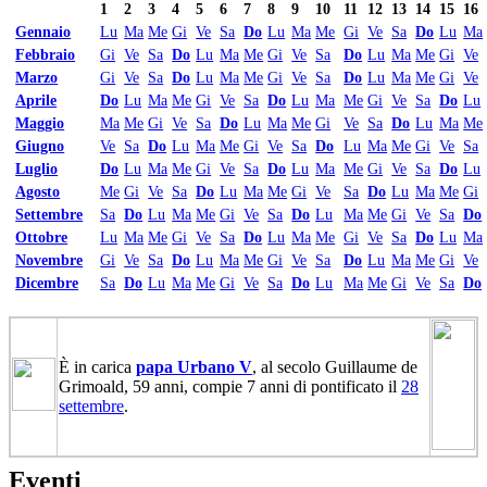
1
2
3
4
5
6
7
8
9
10
11
12
13
14
15
16
Gennaio
Lu
Ma
Me
Gi
Ve
Sa
Do
Lu
Ma
Me
Gi
Ve
Sa
Do
Lu
Ma
Febbraio
Gi
Ve
Sa
Do
Lu
Ma
Me
Gi
Ve
Sa
Do
Lu
Ma
Me
Gi
Ve
Marzo
Gi
Ve
Sa
Do
Lu
Ma
Me
Gi
Ve
Sa
Do
Lu
Ma
Me
Gi
Ve
Aprile
Do
Lu
Ma
Me
Gi
Ve
Sa
Do
Lu
Ma
Me
Gi
Ve
Sa
Do
Lu
Maggio
Ma
Me
Gi
Ve
Sa
Do
Lu
Ma
Me
Gi
Ve
Sa
Do
Lu
Ma
Me
Giugno
Ve
Sa
Do
Lu
Ma
Me
Gi
Ve
Sa
Do
Lu
Ma
Me
Gi
Ve
Sa
Luglio
Do
Lu
Ma
Me
Gi
Ve
Sa
Do
Lu
Ma
Me
Gi
Ve
Sa
Do
Lu
Agosto
Me
Gi
Ve
Sa
Do
Lu
Ma
Me
Gi
Ve
Sa
Do
Lu
Ma
Me
Gi
Settembre
Sa
Do
Lu
Ma
Me
Gi
Ve
Sa
Do
Lu
Ma
Me
Gi
Ve
Sa
Do
Ottobre
Lu
Ma
Me
Gi
Ve
Sa
Do
Lu
Ma
Me
Gi
Ve
Sa
Do
Lu
Ma
Novembre
Gi
Ve
Sa
Do
Lu
Ma
Me
Gi
Ve
Sa
Do
Lu
Ma
Me
Gi
Ve
Dicembre
Sa
Do
Lu
Ma
Me
Gi
Ve
Sa
Do
Lu
Ma
Me
Gi
Ve
Sa
Do
È in carica
papa Urbano V
, al secolo Guillaume de
Grimoald, 59 anni, compie 7 anni di pontificato il
28
settembre
.
Eventi