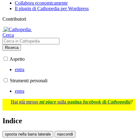
Collabora economicamente
Il plugin di Cathopedia per Wordpress
Contributori
Cerca
Ricerca
Aspetto
entra
Strumenti personali
entra
Hai già messo
mi piace
sulla
pagina
facebook
di
Cathopedia
?
Indice
sposta nella barra laterale
nascondi