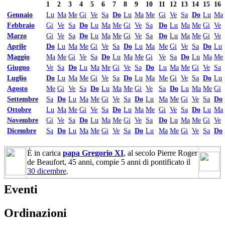
1
2
3
4
5
6
7
8
9
10
11
12
13
14
15
16
Gennaio
Lu
Ma
Me
Gi
Ve
Sa
Do
Lu
Ma
Me
Gi
Ve
Sa
Do
Lu
Ma
Febbraio
Gi
Ve
Sa
Do
Lu
Ma
Me
Gi
Ve
Sa
Do
Lu
Ma
Me
Gi
Ve
Marzo
Gi
Ve
Sa
Do
Lu
Ma
Me
Gi
Ve
Sa
Do
Lu
Ma
Me
Gi
Ve
Aprile
Do
Lu
Ma
Me
Gi
Ve
Sa
Do
Lu
Ma
Me
Gi
Ve
Sa
Do
Lu
Maggio
Ma
Me
Gi
Ve
Sa
Do
Lu
Ma
Me
Gi
Ve
Sa
Do
Lu
Ma
Me
Giugno
Ve
Sa
Do
Lu
Ma
Me
Gi
Ve
Sa
Do
Lu
Ma
Me
Gi
Ve
Sa
Luglio
Do
Lu
Ma
Me
Gi
Ve
Sa
Do
Lu
Ma
Me
Gi
Ve
Sa
Do
Lu
Agosto
Me
Gi
Ve
Sa
Do
Lu
Ma
Me
Gi
Ve
Sa
Do
Lu
Ma
Me
Gi
Settembre
Sa
Do
Lu
Ma
Me
Gi
Ve
Sa
Do
Lu
Ma
Me
Gi
Ve
Sa
Do
Ottobre
Lu
Ma
Me
Gi
Ve
Sa
Do
Lu
Ma
Me
Gi
Ve
Sa
Do
Lu
Ma
Novembre
Gi
Ve
Sa
Do
Lu
Ma
Me
Gi
Ve
Sa
Do
Lu
Ma
Me
Gi
Ve
Dicembre
Sa
Do
Lu
Ma
Me
Gi
Ve
Sa
Do
Lu
Ma
Me
Gi
Ve
Sa
Do
È in carica
papa Gregorio XI
, al secolo Pierre Roger
de Beaufort, 45 anni, compie 5 anni di pontificato il
30 dicembre
.
Eventi
Ordinazioni