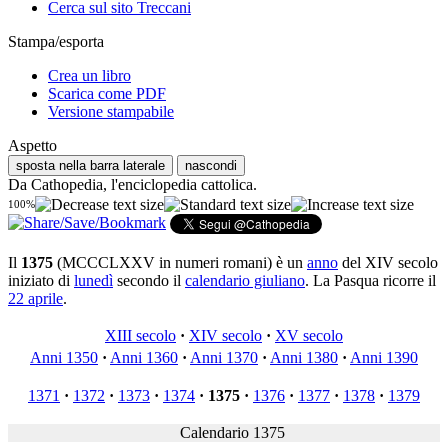
Cerca sul sito Treccani
Stampa/esporta
Crea un libro
Scarica come PDF
Versione stampabile
Aspetto
sposta nella barra laterale
nascondi
Da Cathopedia, l'enciclopedia cattolica.
100%
Il
1375
(MCCCLXXV in numeri romani) è un
anno
del XIV secolo
iniziato di
lunedì
secondo il
calendario giuliano
. La Pasqua ricorre il
22 aprile
.
XIII secolo
·
XIV secolo
·
XV secolo
Anni 1350
·
Anni 1360
·
Anni 1370
·
Anni 1380
·
Anni 1390
1371
·
1372
·
1373
·
1374
·
1375
·
1376
·
1377
·
1378
·
1379
Calendario 1375