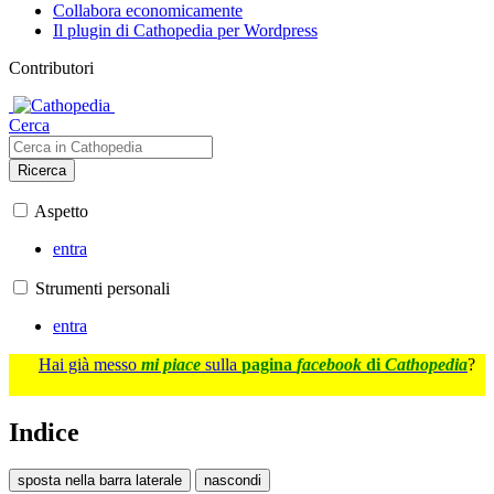
Collabora economicamente
Il plugin di Cathopedia per Wordpress
Contributori
Cerca
Ricerca
Aspetto
entra
Strumenti personali
entra
Hai già messo
mi piace
sulla
pagina
facebook
di
Cathopedia
?
Indice
sposta nella barra laterale
nascondi