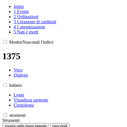
Inizio
1
Eventi
2
Ordinazioni
3
Creazione di cardinali
4
Canonizzazioni
5
Nati e morti
Mostra/Nascondi l'indice
1375
Voce
Dialogo
italiano
Leggi
Visualizza sorgente
Cronologia
strumenti
Strumenti
sposta nella barra laterale
nascondi