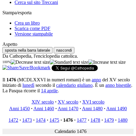
Cerca sul sito Treccani
Stampa/esporta
Crea un libro
Scarica come PDF
Versione stampabile
Aspetto
sposta nella barra laterale
nascondi
Da Cathopedia, l'enciclopedia cattolica.
100%
Il
1476
(MCDLXXVI in numeri romani) è un
anno
del XV secolo
iniziato di
lunedì
secondo il
calendario giuliano
. È un
anno bisestile
.
La Pasqua ricorre il
14 aprile
.
XIV secolo
·
XV secolo
·
XVI secolo
Anni 1450
·
Anni 1460
·
Anni 1470
·
Anni 1480
·
Anni 1490
1472
·
1473
·
1474
·
1475
·
1476
·
1477
·
1478
·
1479
·
1480
Calendario 1476