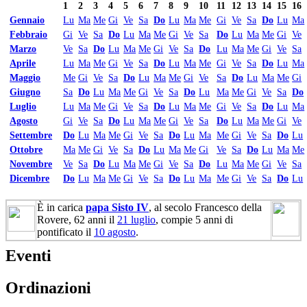
1
2
3
4
5
6
7
8
9
10
11
12
13
14
15
16
Gennaio
Lu
Ma
Me
Gi
Ve
Sa
Do
Lu
Ma
Me
Gi
Ve
Sa
Do
Lu
Ma
Febbraio
Gi
Ve
Sa
Do
Lu
Ma
Me
Gi
Ve
Sa
Do
Lu
Ma
Me
Gi
Ve
Marzo
Ve
Sa
Do
Lu
Ma
Me
Gi
Ve
Sa
Do
Lu
Ma
Me
Gi
Ve
Sa
Aprile
Lu
Ma
Me
Gi
Ve
Sa
Do
Lu
Ma
Me
Gi
Ve
Sa
Do
Lu
Ma
Maggio
Me
Gi
Ve
Sa
Do
Lu
Ma
Me
Gi
Ve
Sa
Do
Lu
Ma
Me
Gi
Giugno
Sa
Do
Lu
Ma
Me
Gi
Ve
Sa
Do
Lu
Ma
Me
Gi
Ve
Sa
Do
Luglio
Lu
Ma
Me
Gi
Ve
Sa
Do
Lu
Ma
Me
Gi
Ve
Sa
Do
Lu
Ma
Agosto
Gi
Ve
Sa
Do
Lu
Ma
Me
Gi
Ve
Sa
Do
Lu
Ma
Me
Gi
Ve
Settembre
Do
Lu
Ma
Me
Gi
Ve
Sa
Do
Lu
Ma
Me
Gi
Ve
Sa
Do
Lu
Ottobre
Ma
Me
Gi
Ve
Sa
Do
Lu
Ma
Me
Gi
Ve
Sa
Do
Lu
Ma
Me
Novembre
Ve
Sa
Do
Lu
Ma
Me
Gi
Ve
Sa
Do
Lu
Ma
Me
Gi
Ve
Sa
Dicembre
Do
Lu
Ma
Me
Gi
Ve
Sa
Do
Lu
Ma
Me
Gi
Ve
Sa
Do
Lu
È in carica
papa Sisto IV
, al secolo Francesco della
Rovere, 62 anni il
21 luglio
, compie 5 anni di
pontificato il
10 agosto
.
Eventi
Ordinazioni