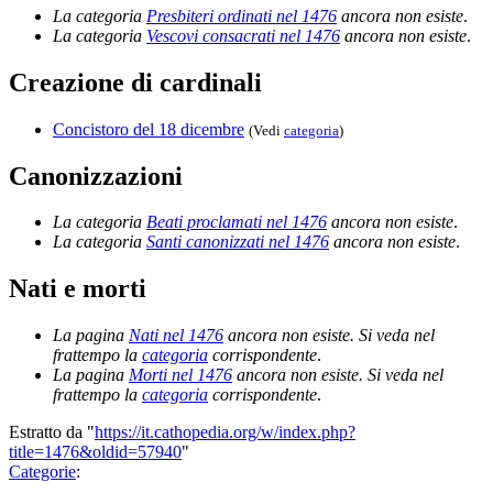
La categoria
Presbiteri ordinati nel 1476
ancora non esiste
.
La categoria
Vescovi consacrati nel 1476
ancora non esiste
.
Creazione di cardinali
Concistoro del 18 dicembre
(Vedi
categoria
)
Canonizzazioni
La categoria
Beati proclamati nel 1476
ancora non esiste
.
La categoria
Santi canonizzati nel 1476
ancora non esiste
.
Nati e morti
La pagina
Nati nel 1476
ancora non esiste. Si veda nel
frattempo la
categoria
corrispondente
.
La pagina
Morti nel 1476
ancora non esiste. Si veda nel
frattempo la
categoria
corrispondente
.
Estratto da "
https://it.cathopedia.org/w/index.php?
title=1476&oldid=57940
"
Categorie
: