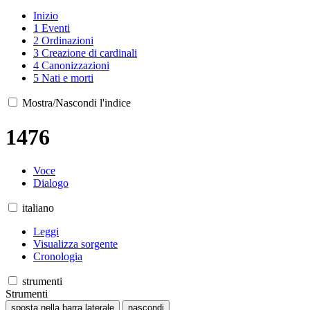
Inizio
1
Eventi
2
Ordinazioni
3
Creazione di cardinali
4
Canonizzazioni
5
Nati e morti
Mostra/Nascondi l'indice
1476
Voce
Dialogo
italiano
Leggi
Visualizza sorgente
Cronologia
strumenti
Strumenti
sposta nella barra laterale
nascondi