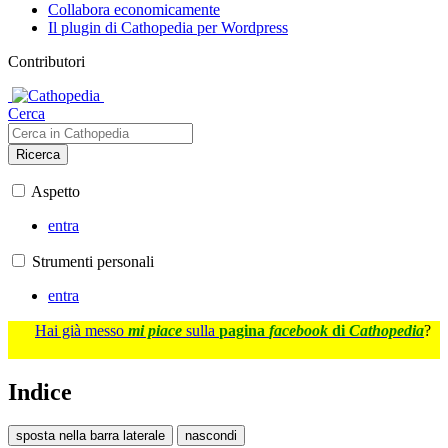
Collabora economicamente
Il plugin di Cathopedia per Wordpress
Contributori
Cerca
Ricerca
Aspetto
entra
Strumenti personali
entra
Hai già messo
mi piace
sulla
pagina
facebook
di
Cathopedia
?
Indice
sposta nella barra laterale
nascondi