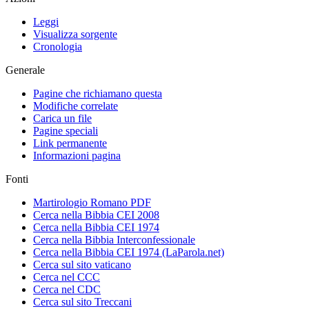
Leggi
Visualizza sorgente
Cronologia
Generale
Pagine che richiamano questa
Modifiche correlate
Carica un file
Pagine speciali
Link permanente
Informazioni pagina
Fonti
Martirologio Romano PDF
Cerca nella Bibbia CEI 2008
Cerca nella Bibbia CEI 1974
Cerca nella Bibbia Interconfessionale
Cerca nella Bibbia CEI 1974 (LaParola.net)
Cerca sul sito vaticano
Cerca nel CCC
Cerca nel CDC
Cerca sul sito Treccani