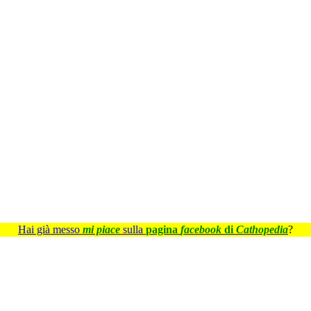
Hai già messo
mi piace
sulla
pagina
facebook
di
Cathopedia
?