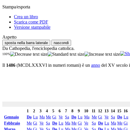
Stampa/esporta
Crea un libro
Scarica come PDF
Versione stampabile
Aspetto
sposta nella barra laterale
nascondi
Da Cathopedia, l'enciclopedia cattolica.
100%
Il
1486
(MCDLXXXVI in numeri romani) è un
anno
del XV secolo i
1
2
3
4
5
6
7
8
9
10
11
12
13
14
15
16
Gennaio
Do
Lu
Ma
Me
Gi
Ve
Sa
Do
Lu
Ma
Me
Gi
Ve
Sa
Do
Lu
Febbraio
Me
Gi
Ve
Sa
Do
Lu
Ma
Me
Gi
Ve
Sa
Do
Lu
Ma
Me
Gi
Marzo
Me
Gi
Ve
Sa
Do
Lu
Ma
Me
Gi
Ve
Sa
Do
Lu
Ma
Me
Gi