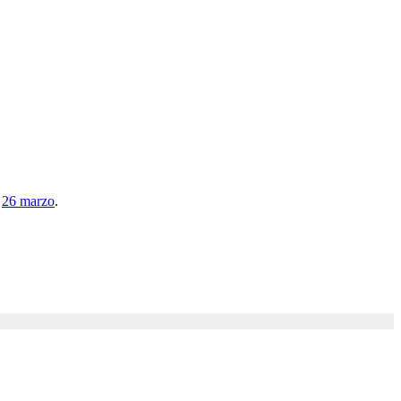
l
26 marzo
.