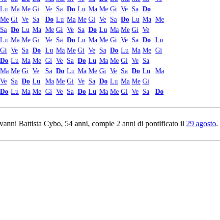
Lu
Ma
Me
Gi
Ve
Sa
Do
Lu
Ma
Me
Gi
Ve
Sa
Do
Me
Gi
Ve
Sa
Do
Lu
Ma
Me
Gi
Ve
Sa
Do
Lu
Ma
Me
Sa
Do
Lu
Ma
Me
Gi
Ve
Sa
Do
Lu
Ma
Me
Gi
Ve
Lu
Ma
Me
Gi
Ve
Sa
Do
Lu
Ma
Me
Gi
Ve
Sa
Do
Lu
Gi
Ve
Sa
Do
Lu
Ma
Me
Gi
Ve
Sa
Do
Lu
Ma
Me
Gi
Do
Lu
Ma
Me
Gi
Ve
Sa
Do
Lu
Ma
Me
Gi
Ve
Sa
Ma
Me
Gi
Ve
Sa
Do
Lu
Ma
Me
Gi
Ve
Sa
Do
Lu
Ma
Ve
Sa
Do
Lu
Ma
Me
Gi
Ve
Sa
Do
Lu
Ma
Me
Gi
Do
Lu
Ma
Me
Gi
Ve
Sa
Do
Lu
Ma
Me
Gi
Ve
Sa
Do
ovanni Battista Cybo, 54 anni, compie 2 anni di pontificato il
29 agosto
.