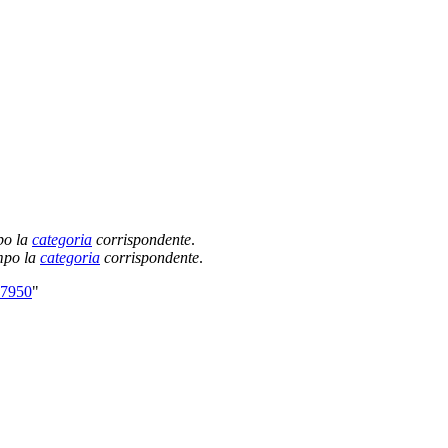
po la
categoria
corrispondente
.
empo la
categoria
corrispondente
.
57950
"