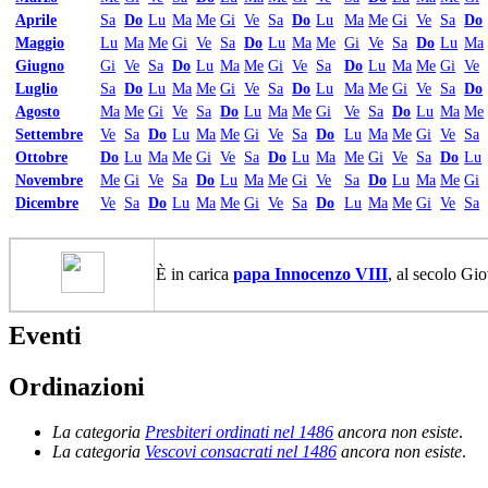
Aprile
Sa
Do
Lu
Ma
Me
Gi
Ve
Sa
Do
Lu
Ma
Me
Gi
Ve
Sa
Do
Maggio
Lu
Ma
Me
Gi
Ve
Sa
Do
Lu
Ma
Me
Gi
Ve
Sa
Do
Lu
Ma
Giugno
Gi
Ve
Sa
Do
Lu
Ma
Me
Gi
Ve
Sa
Do
Lu
Ma
Me
Gi
Ve
Luglio
Sa
Do
Lu
Ma
Me
Gi
Ve
Sa
Do
Lu
Ma
Me
Gi
Ve
Sa
Do
Agosto
Ma
Me
Gi
Ve
Sa
Do
Lu
Ma
Me
Gi
Ve
Sa
Do
Lu
Ma
Me
Settembre
Ve
Sa
Do
Lu
Ma
Me
Gi
Ve
Sa
Do
Lu
Ma
Me
Gi
Ve
Sa
Ottobre
Do
Lu
Ma
Me
Gi
Ve
Sa
Do
Lu
Ma
Me
Gi
Ve
Sa
Do
Lu
Novembre
Me
Gi
Ve
Sa
Do
Lu
Ma
Me
Gi
Ve
Sa
Do
Lu
Ma
Me
Gi
Dicembre
Ve
Sa
Do
Lu
Ma
Me
Gi
Ve
Sa
Do
Lu
Ma
Me
Gi
Ve
Sa
È in carica
papa Innocenzo VIII
, al secolo Gi
Eventi
Ordinazioni
La categoria
Presbiteri ordinati nel 1486
ancora non esiste
.
La categoria
Vescovi consacrati nel 1486
ancora non esiste
.