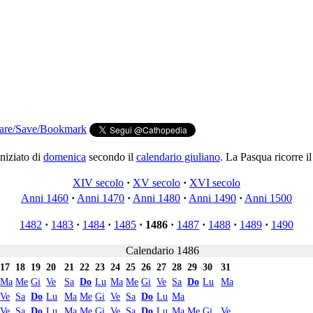
niziato di
domenica
secondo il
calendario giuliano
. La Pasqua ricorre i
XIV secolo
·
XV secolo
·
XVI secolo
Anni 1460
·
Anni 1470
·
Anni 1480
·
Anni 1490
·
Anni 1500
1482
·
1483
·
1484
·
1485
·
1486
·
1487
·
1488
·
1489
·
1490
Calendario 1486
17
18
19
20
21
22
23
24
25
26
27
28
29
30
31
Ma
Me
Gi
Ve
Sa
Do
Lu
Ma
Me
Gi
Ve
Sa
Do
Lu
Ma
Ve
Sa
Do
Lu
Ma
Me
Gi
Ve
Sa
Do
Lu
Ma
Ve
Sa
Do
Lu
Ma
Me
Gi
Ve
Sa
Do
Lu
Ma
Me
Gi
Ve