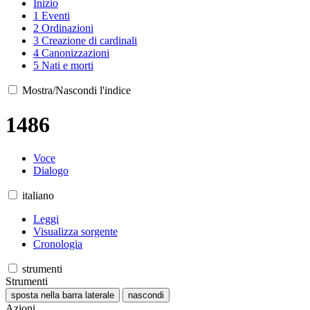
Inizio
1
Eventi
2
Ordinazioni
3
Creazione di cardinali
4
Canonizzazioni
5
Nati e morti
Mostra/Nascondi l'indice
1486
Voce
Dialogo
italiano
Leggi
Visualizza sorgente
Cronologia
strumenti
Strumenti
sposta nella barra laterale
nascondi
Azioni