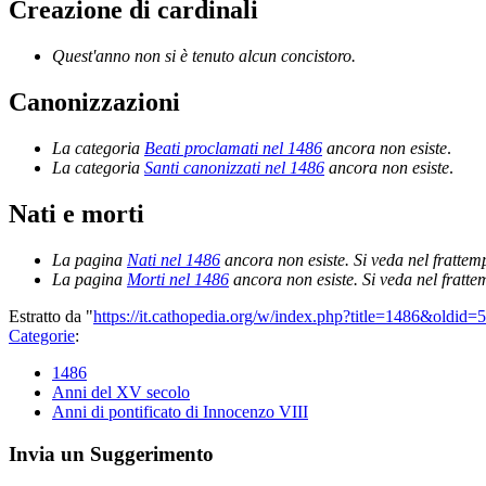
Creazione di cardinali
Quest'anno non si è tenuto alcun concistoro.
Canonizzazioni
La categoria
Beati proclamati nel 1486
ancora non esiste
.
La categoria
Santi canonizzati nel 1486
ancora non esiste
.
Nati e morti
La pagina
Nati nel 1486
ancora non esiste. Si veda nel frattem
La pagina
Morti nel 1486
ancora non esiste. Si veda nel fratt
Estratto da "
https://it.cathopedia.org/w/index.php?title=1486&oldid=
Categorie
:
1486
Anni del XV secolo
Anni di pontificato di Innocenzo VIII
Invia un Suggerimento