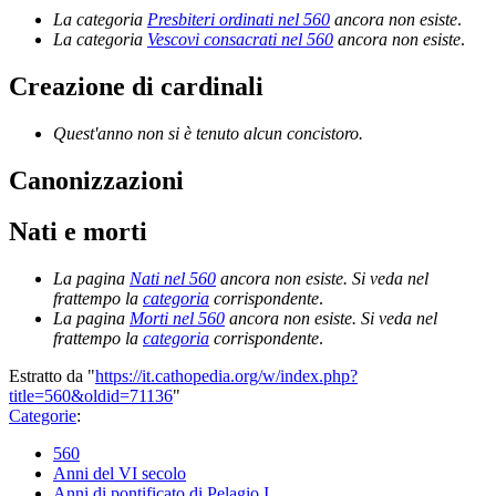
La categoria
Presbiteri ordinati nel 560
ancora non esiste
.
La categoria
Vescovi consacrati nel 560
ancora non esiste
.
Creazione di cardinali
Quest'anno non si è tenuto alcun concistoro.
Canonizzazioni
Nati e morti
La pagina
Nati nel 560
ancora non esiste. Si veda nel
frattempo la
categoria
corrispondente
.
La pagina
Morti nel 560
ancora non esiste. Si veda nel
frattempo la
categoria
corrispondente
.
Estratto da "
https://it.cathopedia.org/w/index.php?
title=560&oldid=71136
"
Categorie
:
560
Anni del VI secolo
Anni di pontificato di Pelagio I