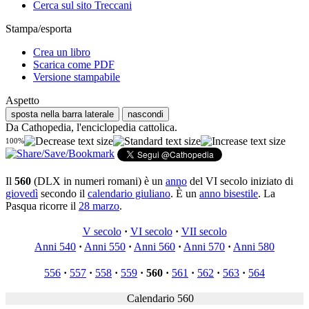
Cerca sul sito Treccani
Stampa/esporta
Crea un libro
Scarica come PDF
Versione stampabile
Aspetto
sposta nella barra laterale
nascondi
Da Cathopedia, l'enciclopedia cattolica.
100%
Il
560
(DLX in numeri romani) è un
anno
del VI secolo iniziato di
giovedì
secondo il
calendario giuliano
. È un
anno bisestile
. La
Pasqua ricorre il
28 marzo
.
V secolo
·
VI secolo
·
VII secolo
Anni 540
·
Anni 550
·
Anni 560
·
Anni 570
·
Anni 580
556
·
557
·
558
·
559
·
560
·
561
·
562
·
563
·
564
Calendario 560