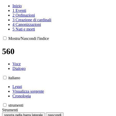
Inizio
1
Eventi
2
Ordinazioni
3
Creazione di cardinali
4
Canonizzazioni
5
Nati e morti
Mostra/Nascondi l'indice
560
Voce
Dialogo
italiano
Leggi
Visualizza sorgente
Cronologia
strumenti
Strumenti
sposta nella barra laterale
nascondi