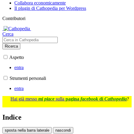
Collabora economicamente
Il plugin di Cathopedia per Wordpress
Contributori
Cerca
Ricerca
Aspetto
entra
Strumenti personali
entra
Hai già messo
mi piace
sulla
pagina
facebook
di
Cathopedia
?
Indice
sposta nella barra laterale
nascondi