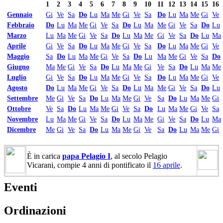
1
2
3
4
5
6
7
8
9
10
11
12
13
14
15
16
Gennaio
Gi
Ve
Sa
Do
Lu
Ma
Me
Gi
Ve
Sa
Do
Lu
Ma
Me
Gi
Ve
Febbraio
Do
Lu
Ma
Me
Gi
Ve
Sa
Do
Lu
Ma
Me
Gi
Ve
Sa
Do
Lu
Marzo
Lu
Ma
Me
Gi
Ve
Sa
Do
Lu
Ma
Me
Gi
Ve
Sa
Do
Lu
Ma
Aprile
Gi
Ve
Sa
Do
Lu
Ma
Me
Gi
Ve
Sa
Do
Lu
Ma
Me
Gi
Ve
Maggio
Sa
Do
Lu
Ma
Me
Gi
Ve
Sa
Do
Lu
Ma
Me
Gi
Ve
Sa
Do
Giugno
Ma
Me
Gi
Ve
Sa
Do
Lu
Ma
Me
Gi
Ve
Sa
Do
Lu
Ma
Me
Luglio
Gi
Ve
Sa
Do
Lu
Ma
Me
Gi
Ve
Sa
Do
Lu
Ma
Me
Gi
Ve
Agosto
Do
Lu
Ma
Me
Gi
Ve
Sa
Do
Lu
Ma
Me
Gi
Ve
Sa
Do
Lu
Settembre
Me
Gi
Ve
Sa
Do
Lu
Ma
Me
Gi
Ve
Sa
Do
Lu
Ma
Me
Gi
Ottobre
Ve
Sa
Do
Lu
Ma
Me
Gi
Ve
Sa
Do
Lu
Ma
Me
Gi
Ve
Sa
Novembre
Lu
Ma
Me
Gi
Ve
Sa
Do
Lu
Ma
Me
Gi
Ve
Sa
Do
Lu
Ma
Dicembre
Me
Gi
Ve
Sa
Do
Lu
Ma
Me
Gi
Ve
Sa
Do
Lu
Ma
Me
Gi
È in carica
papa Pelagio I
, al secolo Pelagio
Vicarani, compie 4 anni di pontificato il
16 aprile
.
Eventi
Ordinazioni