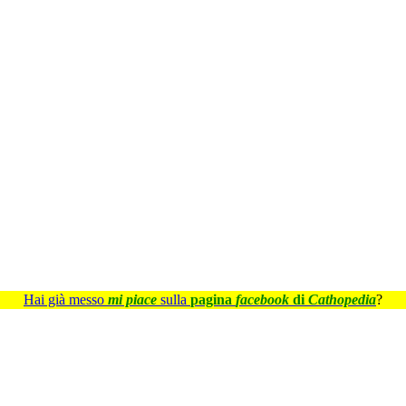
Hai già messo
mi piace
sulla
pagina
facebook
di
Cathopedia
?