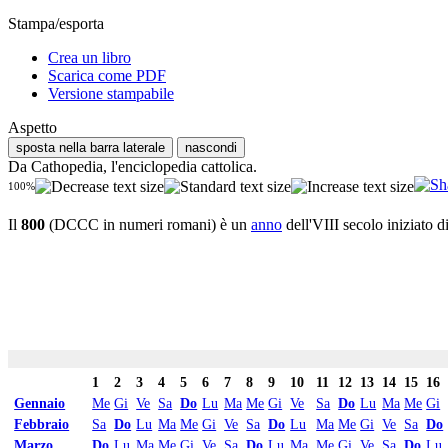
Stampa/esporta
Crea un libro
Scarica come PDF
Versione stampabile
Aspetto
sposta nella barra laterale
nascondi
Da Cathopedia, l'enciclopedia cattolica.
100%
Il
800
(DCCC in numeri romani) è un
anno
dell'VIII secolo iniziato d
1
2
3
4
5
6
7
8
9
10
11
12
13
14
15
16
Gennaio
Me
Gi
Ve
Sa
Do
Lu
Ma
Me
Gi
Ve
Sa
Do
Lu
Ma
Me
Gi
Febbraio
Sa
Do
Lu
Ma
Me
Gi
Ve
Sa
Do
Lu
Ma
Me
Gi
Ve
Sa
Do
Marzo
Do
Lu
Ma
Me
Gi
Ve
Sa
Do
Lu
Ma
Me
Gi
Ve
Sa
Do
Lu