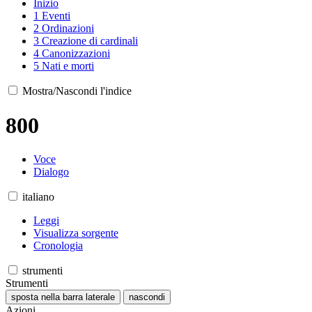
Inizio
1
Eventi
2
Ordinazioni
3
Creazione di cardinali
4
Canonizzazioni
5
Nati e morti
Mostra/Nascondi l'indice
800
Voce
Dialogo
italiano
Leggi
Visualizza sorgente
Cronologia
strumenti
Strumenti
sposta nella barra laterale
nascondi
Azioni