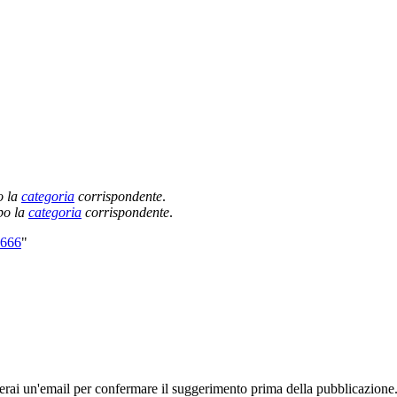
o la
categoria
corrispondente
.
po la
categoria
corrispondente
.
9666
"
rai un'email per confermare il suggerimento prima della pubblicazione