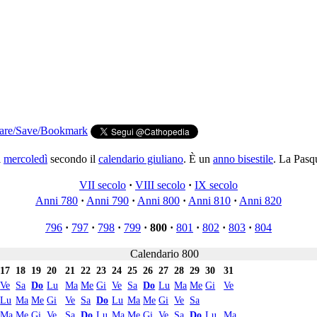
i
mercoledì
secondo il
calendario giuliano
. È un
anno bisestile
. La Pasqu
VII secolo
·
VIII secolo
·
IX secolo
Anni 780
·
Anni 790
·
Anni 800
·
Anni 810
·
Anni 820
796
·
797
·
798
·
799
·
800
·
801
·
802
·
803
·
804
Calendario 800
17
18
19
20
21
22
23
24
25
26
27
28
29
30
31
Ve
Sa
Do
Lu
Ma
Me
Gi
Ve
Sa
Do
Lu
Ma
Me
Gi
Ve
Lu
Ma
Me
Gi
Ve
Sa
Do
Lu
Ma
Me
Gi
Ve
Sa
Ma
Me
Gi
Ve
Sa
Do
Lu
Ma
Me
Gi
Ve
Sa
Do
Lu
Ma