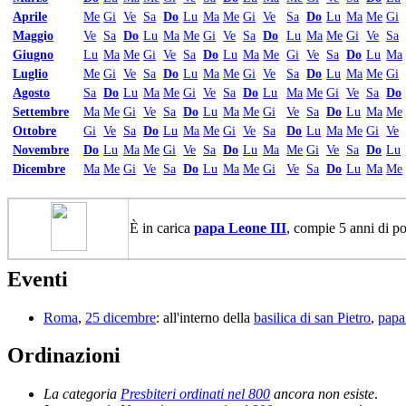
Aprile
Me
Gi
Ve
Sa
Do
Lu
Ma
Me
Gi
Ve
Sa
Do
Lu
Ma
Me
Gi
Maggio
Ve
Sa
Do
Lu
Ma
Me
Gi
Ve
Sa
Do
Lu
Ma
Me
Gi
Ve
Sa
Giugno
Lu
Ma
Me
Gi
Ve
Sa
Do
Lu
Ma
Me
Gi
Ve
Sa
Do
Lu
Ma
Luglio
Me
Gi
Ve
Sa
Do
Lu
Ma
Me
Gi
Ve
Sa
Do
Lu
Ma
Me
Gi
Agosto
Sa
Do
Lu
Ma
Me
Gi
Ve
Sa
Do
Lu
Ma
Me
Gi
Ve
Sa
Do
Settembre
Ma
Me
Gi
Ve
Sa
Do
Lu
Ma
Me
Gi
Ve
Sa
Do
Lu
Ma
Me
Ottobre
Gi
Ve
Sa
Do
Lu
Ma
Me
Gi
Ve
Sa
Do
Lu
Ma
Me
Gi
Ve
Novembre
Do
Lu
Ma
Me
Gi
Ve
Sa
Do
Lu
Ma
Me
Gi
Ve
Sa
Do
Lu
Dicembre
Ma
Me
Gi
Ve
Sa
Do
Lu
Ma
Me
Gi
Ve
Sa
Do
Lu
Ma
Me
È in carica
papa Leone III
, compie 5 anni di po
Eventi
Roma
,
25 dicembre
: all'interno della
basilica di san Pietro
,
papa
Ordinazioni
La categoria
Presbiteri ordinati nel 800
ancora non esiste
.