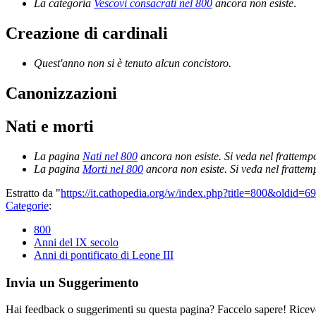
La categoria
Vescovi consacrati nel 800
ancora non esiste
.
Creazione di cardinali
Quest'anno non si è tenuto alcun concistoro.
Canonizzazioni
Nati e morti
La pagina
Nati nel 800
ancora non esiste. Si veda nel frattemp
La pagina
Morti nel 800
ancora non esiste. Si veda nel frattem
Estratto da "
https://it.cathopedia.org/w/index.php?title=800&oldid=6
Categorie
:
800
Anni del IX secolo
Anni di pontificato di Leone III
Invia un Suggerimento
Hai feedback o suggerimenti su questa pagina? Faccelo sapere! Riceve