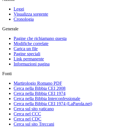
Leggi
Visualizza sorgente
Cronologia
Generale
Pagine che richiamano questa
Modifiche correlate
Carica un file
Pagine speciali
Link permanente
Informazioni pagina
Fonti
Martirologio Romano PDF
Cerca nella Bibbia CEI 2008
Cerca nella Bibbia CEI 1974
Cerca nella Bibbia Interconfessionale
Cerca nella Bibbia CEI 1974 (LaParola.net)
Cerca sul sito vaticano
Cerca nel CCC
Cerca nel CDC
Cerca sul sito Treccani