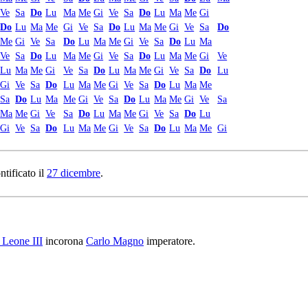
Ve
Sa
Do
Lu
Ma
Me
Gi
Ve
Sa
Do
Lu
Ma
Me
Gi
Do
Lu
Ma
Me
Gi
Ve
Sa
Do
Lu
Ma
Me
Gi
Ve
Sa
Do
Me
Gi
Ve
Sa
Do
Lu
Ma
Me
Gi
Ve
Sa
Do
Lu
Ma
Ve
Sa
Do
Lu
Ma
Me
Gi
Ve
Sa
Do
Lu
Ma
Me
Gi
Ve
Lu
Ma
Me
Gi
Ve
Sa
Do
Lu
Ma
Me
Gi
Ve
Sa
Do
Lu
Gi
Ve
Sa
Do
Lu
Ma
Me
Gi
Ve
Sa
Do
Lu
Ma
Me
Sa
Do
Lu
Ma
Me
Gi
Ve
Sa
Do
Lu
Ma
Me
Gi
Ve
Sa
Ma
Me
Gi
Ve
Sa
Do
Lu
Ma
Me
Gi
Ve
Sa
Do
Lu
Gi
Ve
Sa
Do
Lu
Ma
Me
Gi
Ve
Sa
Do
Lu
Ma
Me
Gi
ntificato il
27 dicembre
.
 Leone III
incorona
Carlo Magno
imperatore.